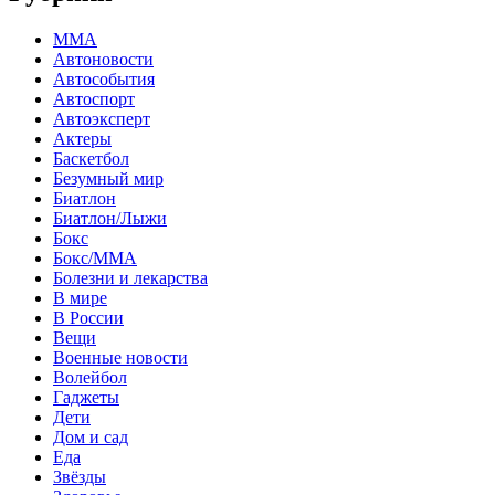
MMA
Автоновости
Автособытия
Автоспорт
Автоэксперт
Актеры
Баскетбол
Безумный мир
Биатлон
Биатлон/Лыжи
Бокс
Бокс/MMA
Болезни и лекарства
В мире
В России
Вещи
Военные новости
Волейбол
Гаджеты
Дети
Дом и сад
Еда
Звёзды