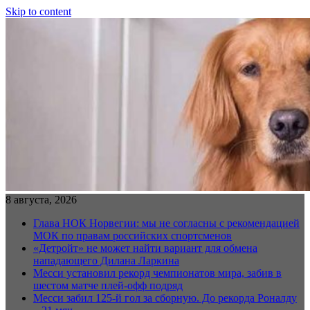
Skip to content
8 августа, 2026
Глава НОК Норвегии: мы не согласны с рекомендацией
МОК по правам российских спортсменов
«Детройт» не может найти вариант для обмена
нападающего Дилана Ларкина
Месси установил рекорд чемпионатов мира, забив в
шестом матче плей‑офф подряд
Месси забил 125-й гол за сборную. До рекорда Роналду