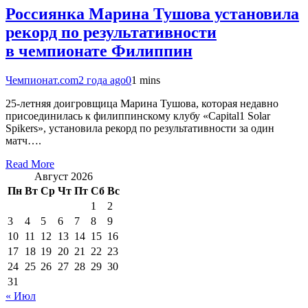
Россиянка Марина Тушова установила
рекорд по результативности
в чемпионате Филиппин
Чемпионат.com
2 года ago
0
1 mins
25-летняя доигровщица Марина Тушова, которая недавно
присоединилась к филиппинскому клубу «Capital1 Solar
Spikers», установила рекорд по результативности за один
матч….
Read More
Август 2026
Пн
Вт
Ср
Чт
Пт
Сб
Вс
1
2
3
4
5
6
7
8
9
10
11
12
13
14
15
16
17
18
19
20
21
22
23
24
25
26
27
28
29
30
31
« Июл