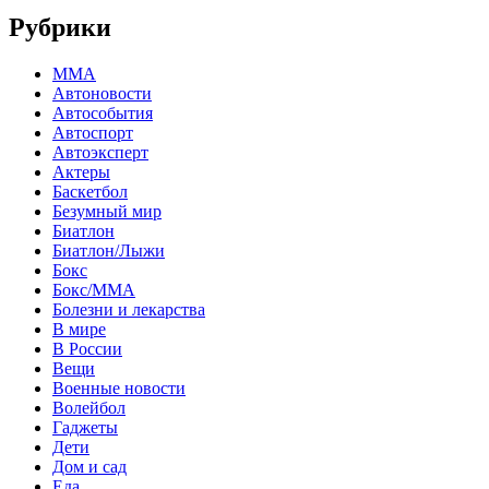
Рубрики
MMA
Автоновости
Автособытия
Автоспорт
Автоэксперт
Актеры
Баскетбол
Безумный мир
Биатлон
Биатлон/Лыжи
Бокс
Бокс/MMA
Болезни и лекарства
В мире
В России
Вещи
Военные новости
Волейбол
Гаджеты
Дети
Дом и сад
Еда