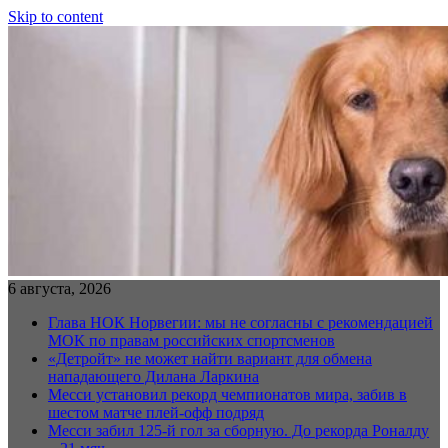
Skip to content
6 августа, 2026
Глава НОК Норвегии: мы не согласны с рекомендацией
МОК по правам российских спортсменов
«Детройт» не может найти вариант для обмена
нападающего Дилана Ларкина
Месси установил рекорд чемпионатов мира, забив в
шестом матче плей‑офф подряд
Месси забил 125-й гол за сборную. До рекорда Роналду