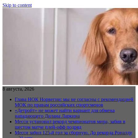
Skip to content
8 августа, 2026
Глава НОК Норвегии: мы не согласны с рекомендацией
МОК по правам российских спортсменов
«Детройт» не может найти вариант для обмена
нападающего Дилана Ларкина
Месси установил рекорд чемпионатов мира, забив в
шестом матче плей‑офф подряд
Месси забил 125-й гол за сборную. До рекорда Роналду