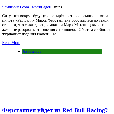
Чемпионат.com
1 месяц ago
0
1 mins
Cитуация вокруг будущего четырёхкратного чемпиона мира
пилота «Ред Булл» Макса Ферстаппена обострилась до такой
степени, что совладелец компании Марк Матешиц выразил
желание разорвать отношения с гонщиком. Об этом сообщает
журналист издания PlanetF1 То…
Read More
Автоспорт
Ферстаппен уйдёт из Red Bull Racing?