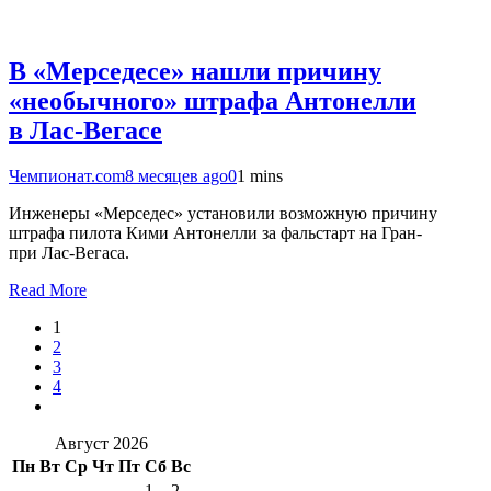
В «Мерседесе» нашли причину
«необычного» штрафа Антонелли
в Лас-Вегасе
Чемпионат.com
8 месяцев ago
0
1 mins
Инженеры «Мерседес» установили возможную причину
штрафа пилота Кими Антонелли за фальстарт на Гран-
при Лас-Вегаса.
Read More
1
2
3
4
Август 2026
Пн
Вт
Ср
Чт
Пт
Сб
Вс
1
2