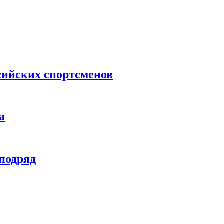
сийских спортсменов
а
 подряд