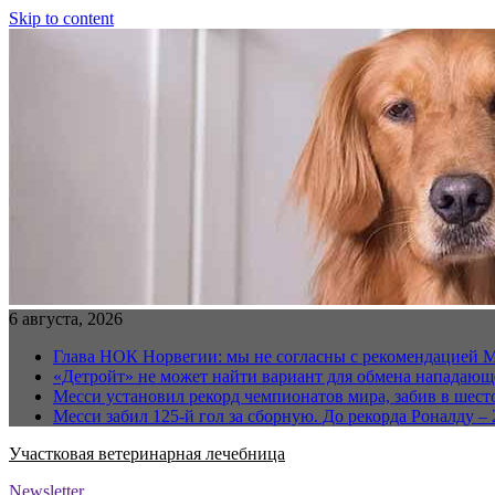
Skip to content
6 августа, 2026
Глава НОК Норвегии: мы не согласны с рекомендацией 
«Детройт» не может найти вариант для обмена нападаю
Месси установил рекорд чемпионатов мира, забив в шест
Месси забил 125-й гол за сборную. До рекорда Роналду – 
Участковая ветеринарная лечебница
Newsletter