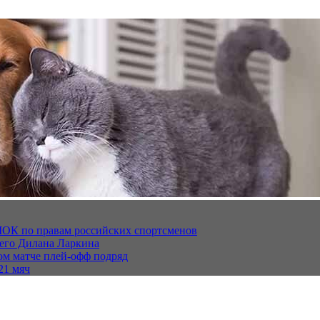
МОК по правам российских спортсменов
щего Дилана Ларкина
ом матче плей‑офф подряд
21 мяч