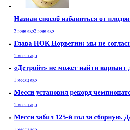
Назван способ избавиться от плодо
3 года ago
2 года ago
Глава НОК Норвегии: мы не соглас
1 месяц ago
«Детройт» не может найти вариант
1 месяц ago
Месси установил рекорд чемпионато
1 месяц ago
Месси забил 125-й гол за сборную. Д
1 месяц ago