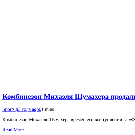
Комбинезон Михаэля Шумахера продали 
Sports.tj
3 года ago
0
1 mins
Комбинезон Михаэля Шумахера времён его выступлений за «Фе
Read More