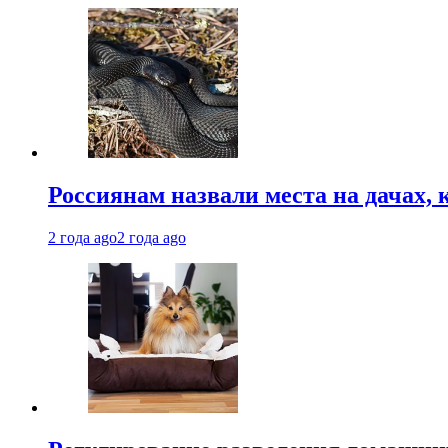
Россиянам назвали места на дачах,
2 года ago
2 года ago