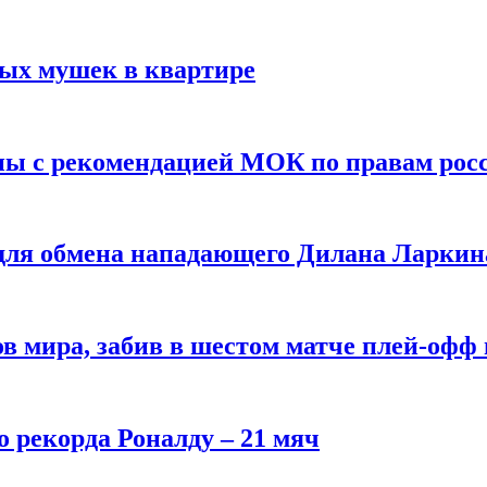
вых мушек в квартире
ны с рекомендацией МОК по правам рос
 для обмена нападающего Дилана Ларкин
в мира, забив в шестом матче плей‑офф
о рекорда Роналду – 21 мяч