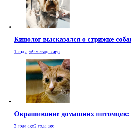
Кинолог высказался о стрижке соба
1 год ago
9 месяцев ago
Окрашивание домашних питомцев: к
2 года ago
2 года ago