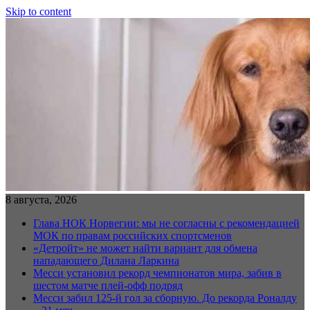
Skip to content
8 августа, 2026
Глава НОК Норвегии: мы не согласны с рекомендацией
МОК по правам российских спортсменов
«Детройт» не может найти вариант для обмена
нападающего Дилана Ларкина
Месси установил рекорд чемпионатов мира, забив в
шестом матче плей‑офф подряд
Месси забил 125-й гол за сборную. До рекорда Роналду