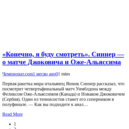
«Конечно, я буду смотреть». Синнер —
о матче Джоковича и Оже-Альяссима
Чемпионат.com
1 месяц ago
0
1 mins
Первая ракетка мира итальянец Янник Синнер рассказал, что
посмотрит четвертьфинальный матч Уимблдона между
Феликсом Оже-Альяссимом (Канада) и Новаком Джоковичем
(Сербия). Один из теннисистов станет его соперником в
полуфинале. — Как вы подходите к анал…
Read More
1