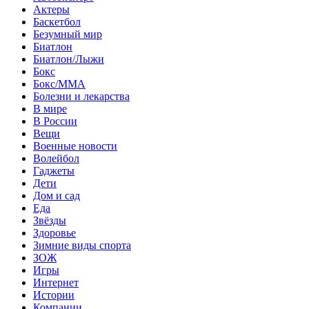
Актеры
Баскетбол
Безумный мир
Биатлон
Биатлон/Лыжи
Бокс
Бокс/MMA
Болезни и лекарства
В мире
В России
Вещи
Военные новости
Волейбол
Гаджеты
Дети
Дом и сад
Еда
Звёзды
Здоровье
Зимние виды спорта
ЗОЖ
Игры
Интернет
Истории
Компании