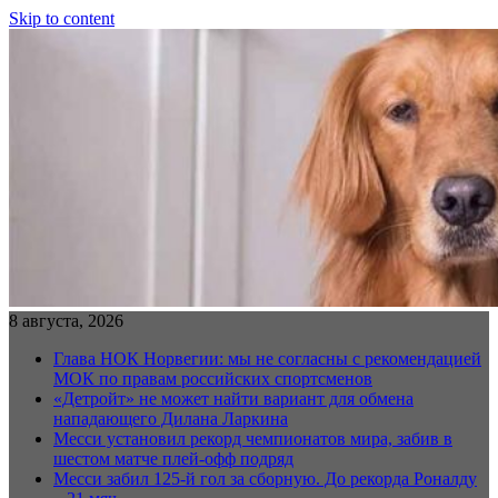
Skip to content
8 августа, 2026
Глава НОК Норвегии: мы не согласны с рекомендацией
МОК по правам российских спортсменов
«Детройт» не может найти вариант для обмена
нападающего Дилана Ларкина
Месси установил рекорд чемпионатов мира, забив в
шестом матче плей‑офф подряд
Месси забил 125-й гол за сборную. До рекорда Роналду