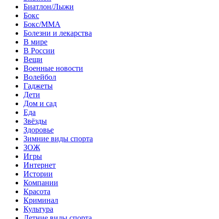
Биатлон/Лыжи
Бокс
Бокс/MMA
Болезни и лекарства
В мире
В России
Вещи
Военные новости
Волейбол
Гаджеты
Дети
Дом и сад
Еда
Звёзды
Здоровье
Зимние виды спорта
ЗОЖ
Игры
Интернет
Истории
Компании
Красота
Криминал
Культура
Летние виды спорта