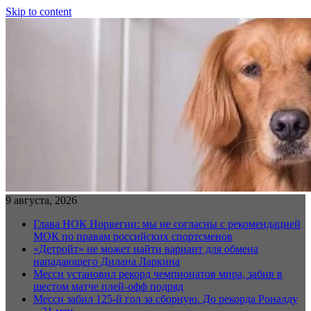
Skip to content
9 августа, 2026
Глава НОК Норвегии: мы не согласны с рекомендацией
МОК по правам российских спортсменов
«Детройт» не может найти вариант для обмена
нападающего Дилана Ларкина
Месси установил рекорд чемпионатов мира, забив в
шестом матче плей‑офф подряд
Месси забил 125-й гол за сборную. До рекорда Роналду