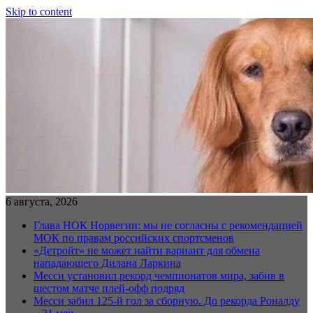
Skip to content
6 августа, 2026
Глава НОК Норвегии: мы не согласны с рекомендацией
МОК по правам российских спортсменов
«Детройт» не может найти вариант для обмена
нападающего Дилана Ларкина
Месси установил рекорд чемпионатов мира, забив в
шестом матче плей‑офф подряд
Месси забил 125-й гол за сборную. До рекорда Роналду