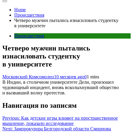
Home
Происшествия
Четверо мужчин пытались изнасиловать студентку
в университете
Происшествия
Четверо мужчин пытались
изнасиловать студентку
в университете
Московский Комсомолец
10 месяцев ago
0
1 mins
В Индии, в столичном университете Дели, произошел
чудовищный инцидент, вновь всколыхнувший общество
и вызвавший волну протестов.
Навигация по записям
Previous:
Как детские игры влияют на пространственное
мышление, показало исследование
Next:
Зампрокурора Белгородской области Смирнова