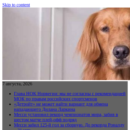
Skip to content
7 августа, 2026
Глава НОК Норвегии: мы не согласны с рекомендацией
МОК по правам российских спортсменов
«Детройт» не может найти вариант для обмена
нападающего Дилана Ларкина
Месси установил рекорд чемпионатов мира, забив в
шестом матче плей‑офф подряд
Месси забил 125-й гол за сборную. До рекорда Роналду