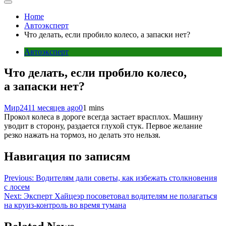
Home
Автоэксперт
Что делать, если пробило колесо, а запаски нет?
Автоэксперт
Что делать, если пробило колесо,
а запаски нет?
Мир24
11 месяцев ago
0
1 mins
Прокол колеса в дороге всегда застает врасплох. Машину
уводит в сторону, раздается глухой стук. Первое желание
резко нажать на тормоз, но делать это нельзя.
Навигация по записям
Previous:
Водителям дали советы, как избежать столкновения
с лосем
Next:
Эксперт Хайцеэр посоветовал водителям не полагаться
на круиз-контроль во время тумана