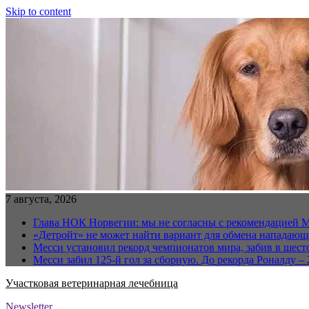
Skip to content
7 августа, 2026
Глава НОК Норвегии: мы не согласны с рекомендацией 
«Детройт» не может найти вариант для обмена нападаю
Месси установил рекорд чемпионатов мира, забив в шест
Месси забил 125-й гол за сборную. До рекорда Роналду – 
Участковая ветеринарная лечебница
Newsletter