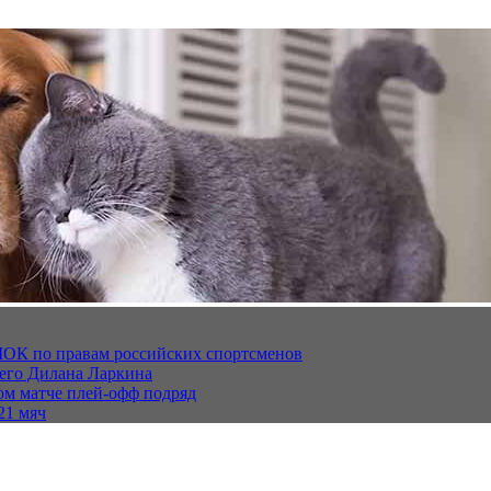
МОК по правам российских спортсменов
щего Дилана Ларкина
ом матче плей‑офф подряд
21 мяч