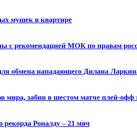
вых мушек в квартире
ны с рекомендацией МОК по правам рос
 для обмена нападающего Дилана Ларкин
в мира, забив в шестом матче плей‑офф
о рекорда Роналду – 21 мяч