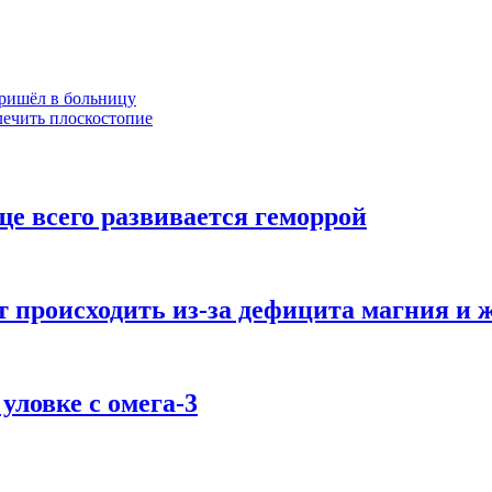
пришёл в больницу
лечить плоскостопие
аще всего развивается геморрой
 происходить из-за дефицита магния и 
уловке с омега-3