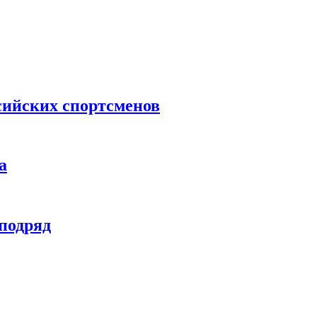
сийских спортсменов
а
 подряд