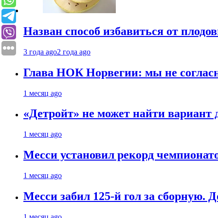
Назван способ избавиться от плодо
3 года ago
2 года ago
Глава НОК Норвегии: мы не соглас
1 месяц ago
«Детройт» не может найти вариант
1 месяц ago
Месси установил рекорд чемпионато
1 месяц ago
Месси забил 125-й гол за сборную. Д
1 месяц ago