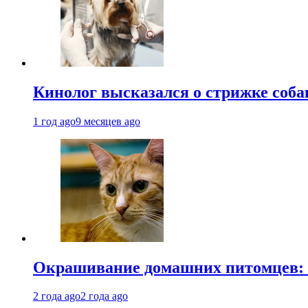
Кинолог высказался о стрижке соба
1 год ago
9 месяцев ago
Окрашивание домашних питомцев: к
2 года ago
2 года ago