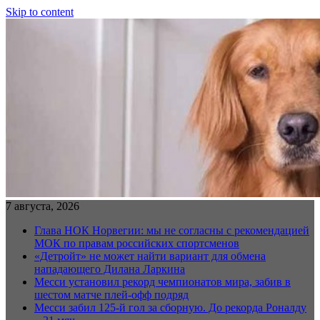
Skip to content
7 августа, 2026
Глава НОК Норвегии: мы не согласны с рекомендацией
МОК по правам российских спортсменов
«Детройт» не может найти вариант для обмена
нападающего Дилана Ларкина
Месси установил рекорд чемпионатов мира, забив в
шестом матче плей‑офф подряд
Месси забил 125-й гол за сборную. До рекорда Роналду