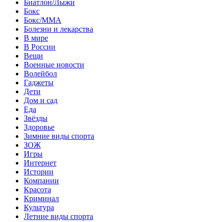
Биатлон/Лыжи
Бокс
Бокс/MMA
Болезни и лекарства
В мире
В России
Вещи
Военные новости
Волейбол
Гаджеты
Дети
Дом и сад
Еда
Звёзды
Здоровье
Зимние виды спорта
ЗОЖ
Игры
Интернет
Истории
Компании
Красота
Криминал
Культура
Летние виды спорта