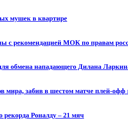
вых мушек в квартире
ны с рекомендацией МОК по правам рос
 для обмена нападающего Дилана Ларкин
в мира, забив в шестом матче плей‑офф
о рекорда Роналду – 21 мяч