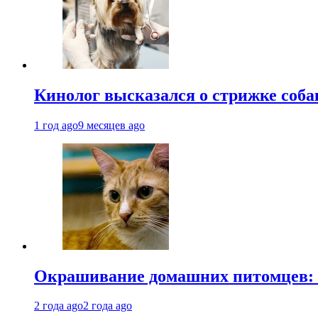
Кинолог высказался о стрижке соба
1 год ago
9 месяцев ago
Окрашивание домашних питомцев: к
2 года ago
2 года ago