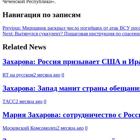
Чеченской Республики».
Навигация по записям
Previous:
Мирошник раскрыл число погибших от атак ВСУ рос
Next:
Вытянулся суккулент? Пошаговая инструкция по спасен
Related News
Захарова: Россия призывает США и Ир
RT на русском
2 месяца ago
0
Захарова: Запад манит страны обещан
ТАСС
2 месяца ago
0
Мария Захарова: сотрудничество с Рос
Московский Комсомолец
2 месяца ago
0