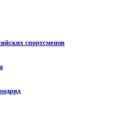
сийских спортсменов
а
 подряд