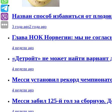
Назван способ избавиться от плодо
3 года ago
2 года ago
Глава НОК Норвегии: мы не соглас
4 недели ago
«Детройт» не может найти вариант
4 недели ago
Месси установил рекорд чемпионато
4 недели ago
Месси забил 125-й гол за сборную. Д
4 недели ago