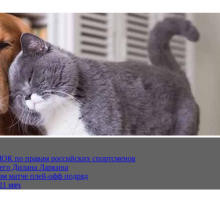
МОК по правам российских спортсменов
щего Дилана Ларкина
ом матче плей‑офф подряд
21 мяч