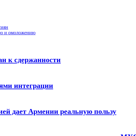
сиян
ию и омоложению
ан к сдержанности
иями интеграции
сией дает Армении реальную пользу