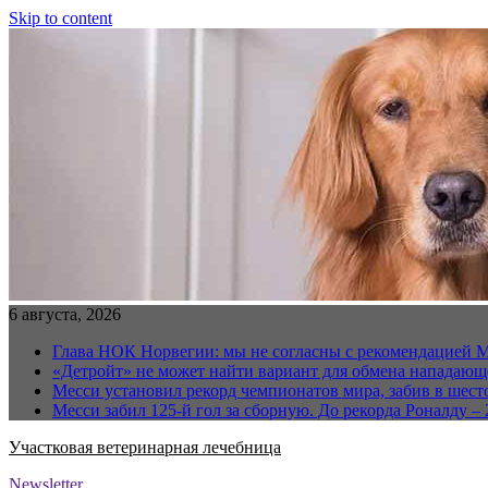
Skip to content
6 августа, 2026
Глава НОК Норвегии: мы не согласны с рекомендацией 
«Детройт» не может найти вариант для обмена нападаю
Месси установил рекорд чемпионатов мира, забив в шест
Месси забил 125-й гол за сборную. До рекорда Роналду – 
Участковая ветеринарная лечебница
Newsletter