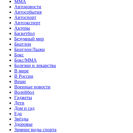
MMA
Автоновости
Автособытия
Автоспорт
Автоэксперт
Актеры
Баскетбол
Безумный мир
Биатлон
Биатлон/Лыжи
Бокс
Бокс/MMA
Болезни и лекарства
В мире
В России
Вещи
Военные новости
Волейбол
Гаджеты
Дети
Дом и сад
Еда
Звёзды
Здоровье
Зимние виды спорта