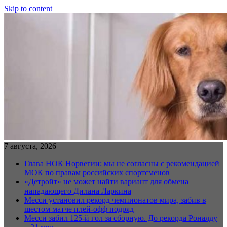
Skip to content
7 августа, 2026
Глава НОК Норвегии: мы не согласны с рекомендацией
МОК по правам российских спортсменов
«Детройт» не может найти вариант для обмена
нападающего Дилана Ларкина
Месси установил рекорд чемпионатов мира, забив в
шестом матче плей‑офф подряд
Месси забил 125-й гол за сборную. До рекорда Роналду