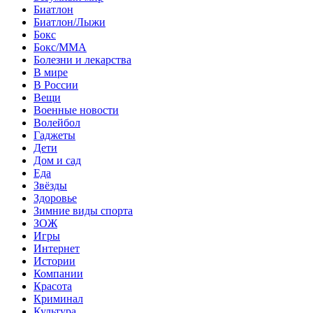
Биатлон
Биатлон/Лыжи
Бокс
Бокс/MMA
Болезни и лекарства
В мире
В России
Вещи
Военные новости
Волейбол
Гаджеты
Дети
Дом и сад
Еда
Звёзды
Здоровье
Зимние виды спорта
ЗОЖ
Игры
Интернет
Истории
Компании
Красота
Криминал
Культура