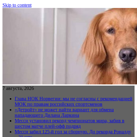
Skip to content
7 августа, 2026
Глава НОК Норвегии: мы не согласны с рекомендацией
МОК по правам российских спортсменов
«Детройт» не может найти вариант для обмена
нападающего Дилана Ларкина
Месси установил рекорд чемпионатов мира, забив в
шестом матче плей‑офф подряд
Месси забил 125-й гол за сборную. До рекорда Роналду