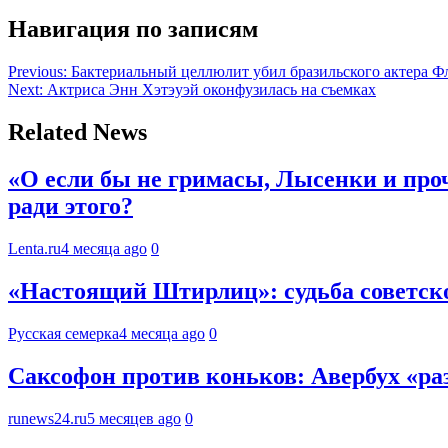
Навигация по записям
Previous:
Бактериальный целлюлит убил бразильского актера Ф
Next:
Актриса Энн Хэтэуэй оконфузилась на съемках
Related News
«О если бы не гримасы, Лысенки и про
ради этого?
Lenta.ru
4 месяца ago
0
«Настоящий Штирлиц»: судьба советско
Русская семерка
4 месяца ago
0
Саксофон против коньков: Авербух «ра
runews24.ru
5 месяцев ago
0