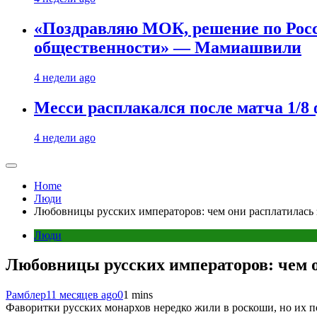
«Поздравляю МОК, решение по Рос
общественности» — Мамиашвили
4 недели ago
Месси расплакался после матча 1/
4 недели ago
Home
Люди
Любовницы русских императоров: чем они расплатилась 
Люди
Любовницы русских императоров: чем о
Рамблер
11 месяцев ago
0
1 mins
Фаворитки русских монархов нередко жили в роскоши, но их п