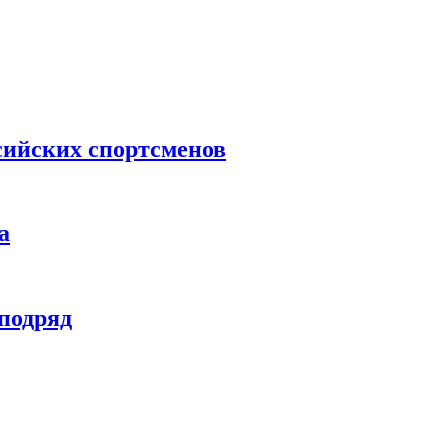
сийских спортсменов
а
 подряд