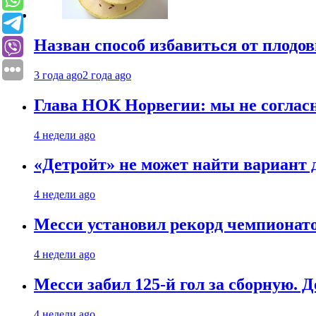
Назван способ избавиться от плодо
3 года ago
2 года ago
Глава НОК Норвегии: мы не соглас
4 недели ago
«Детройт» не может найти вариант
4 недели ago
Месси установил рекорд чемпионато
4 недели ago
Месси забил 125-й гол за сборную. Д
4 недели ago