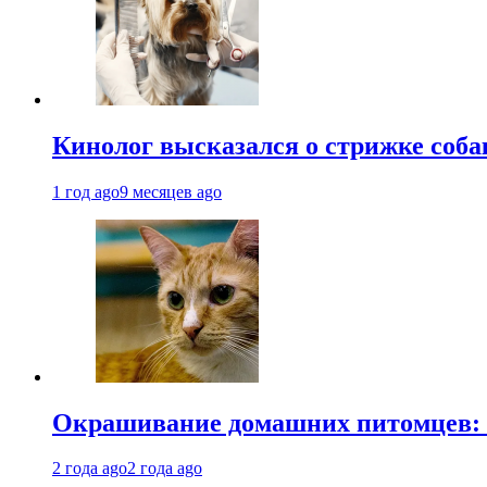
Кинолог высказался о стрижке соба
1 год ago
9 месяцев ago
Окрашивание домашних питомцев: к
2 года ago
2 года ago