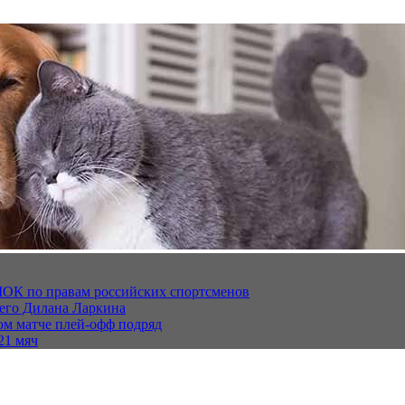
МОК по правам российских спортсменов
щего Дилана Ларкина
ом матче плей‑офф подряд
21 мяч