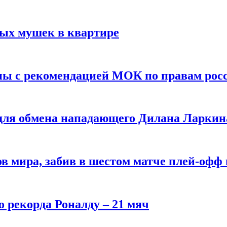
вых мушек в квартире
ны с рекомендацией МОК по правам рос
 для обмена нападающего Дилана Ларкин
в мира, забив в шестом матче плей‑офф
о рекорда Роналду – 21 мяч