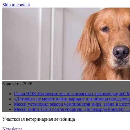
Skip to content
6 августа, 2026
Глава НОК Норвегии: мы не согласны с рекомендацией 
«Детройт» не может найти вариант для обмена нападаю
Месси установил рекорд чемпионатов мира, забив в шест
Месси забил 125-й гол за сборную. До рекорда Роналду – 
Участковая ветеринарная лечебница
Newsletter