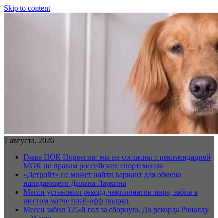
Skip to content
7 августа, 2026
Глава НОК Норвегии: мы не согласны с рекомендацией
МОК по правам российских спортсменов
«Детройт» не может найти вариант для обмена
нападающего Дилана Ларкина
Месси установил рекорд чемпионатов мира, забив в
шестом матче плей‑офф подряд
Месси забил 125-й гол за сборную. До рекорда Роналду