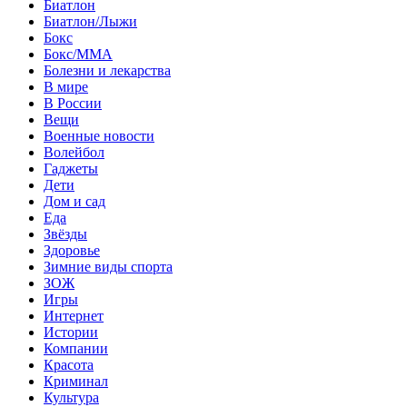
Биатлон
Биатлон/Лыжи
Бокс
Бокс/MMA
Болезни и лекарства
В мире
В России
Вещи
Военные новости
Волейбол
Гаджеты
Дети
Дом и сад
Еда
Звёзды
Здоровье
Зимние виды спорта
ЗОЖ
Игры
Интернет
Истории
Компании
Красота
Криминал
Культура