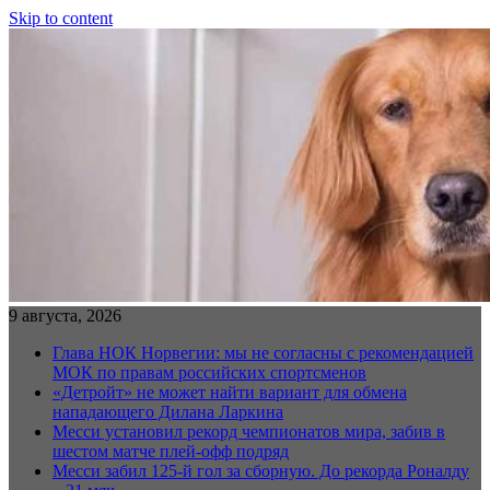
Skip to content
9 августа, 2026
Глава НОК Норвегии: мы не согласны с рекомендацией
МОК по правам российских спортсменов
«Детройт» не может найти вариант для обмена
нападающего Дилана Ларкина
Месси установил рекорд чемпионатов мира, забив в
шестом матче плей‑офф подряд
Месси забил 125-й гол за сборную. До рекорда Роналду