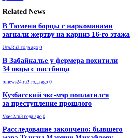
Related News
В Тюмени борцы с наркоманами
загнали жертву на карниз 16-го этажа
Ura.Ru
3 года ago
0
В Забайкалье у фермера похитили
34 овцы с пастбища
runews24.ru
3 года ago
0
Кузбасский экс-мэр поплатился
за преступление прошлого
Vse42.ru
3 года ago
0
Расследование закончено: бывшего
мэра Тынды Марину Михайлову