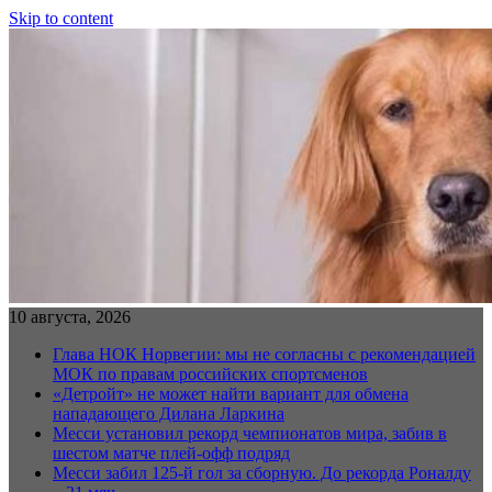
Skip to content
10 августа, 2026
Глава НОК Норвегии: мы не согласны с рекомендацией
МОК по правам российских спортсменов
«Детройт» не может найти вариант для обмена
нападающего Дилана Ларкина
Месси установил рекорд чемпионатов мира, забив в
шестом матче плей‑офф подряд
Месси забил 125-й гол за сборную. До рекорда Роналду