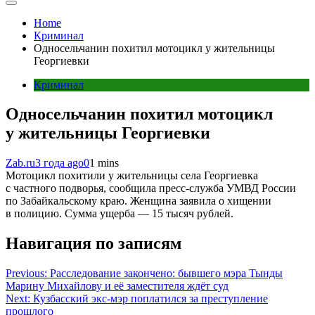
Home
Криминал
Односельчанин похитил мотоцикл у жительницы
Георгиевки
Криминал
Односельчанин похитил мотоцикл
у жительницы Георгиевки
Zab.ru
3 года ago
0
1 mins
Мотоцикл похитили у жительницы села Георгиевка
с частного подворья, сообщила пресс-служба УМВД России
по Забайкальскому краю. Женщина заявила о хищении
в полицию. Сумма ущерба — 15 тысяч рублей.
Навигация по записям
Previous:
Расследование закончено: бывшего мэра Тынды
Марину Михайлову и её заместителя ждёт суд
Next:
Кузбасский экс-мэр поплатился за преступление
прошлого