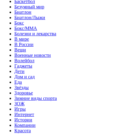
Баскетбол
Безумный мир
Биатлон
Биатлон/Лыжи
Бокс
Бокс/MMA
Болезни и лекарства
В мире
В России
Вещи
Военные новости
Волейбол
Гаджеты
Дети
Дом и сад
Еда
Звёзды
Здоровье
Зимние виды спорта
ЗОЖ
Игры
Интернет
Истории
Компании
Красота