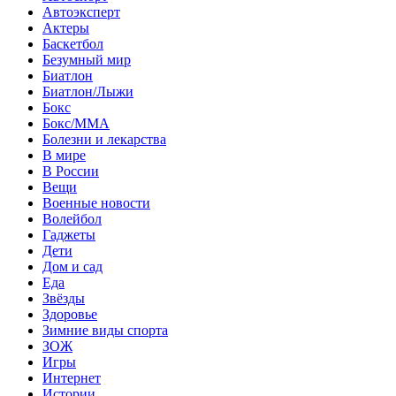
Автоэксперт
Актеры
Баскетбол
Безумный мир
Биатлон
Биатлон/Лыжи
Бокс
Бокс/MMA
Болезни и лекарства
В мире
В России
Вещи
Военные новости
Волейбол
Гаджеты
Дети
Дом и сад
Еда
Звёзды
Здоровье
Зимние виды спорта
ЗОЖ
Игры
Интернет
Истории