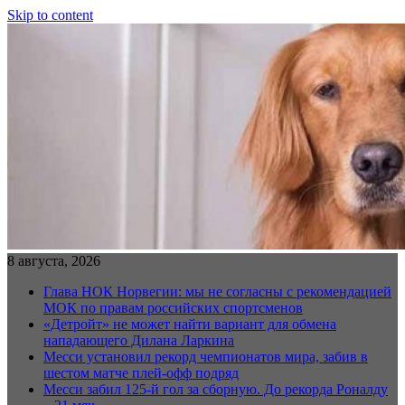
Skip to content
8 августа, 2026
Глава НОК Норвегии: мы не согласны с рекомендацией
МОК по правам российских спортсменов
«Детройт» не может найти вариант для обмена
нападающего Дилана Ларкина
Месси установил рекорд чемпионатов мира, забив в
шестом матче плей‑офф подряд
Месси забил 125-й гол за сборную. До рекорда Роналду