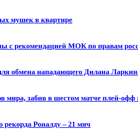
вых мушек в квартире
ны с рекомендацией МОК по правам рос
 для обмена нападающего Дилана Ларкин
в мира, забив в шестом матче плей‑офф
о рекорда Роналду – 21 мяч