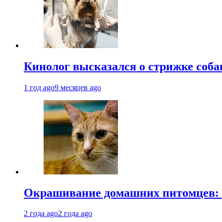
Кинолог высказался о стрижке соба
1 год ago
9 месяцев ago
Окрашивание домашних питомцев: к
2 года ago
2 года ago