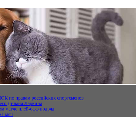
МОК по правам российских спортсменов
щего Дилана Ларкина
ом матче плей‑офф подряд
21 мяч