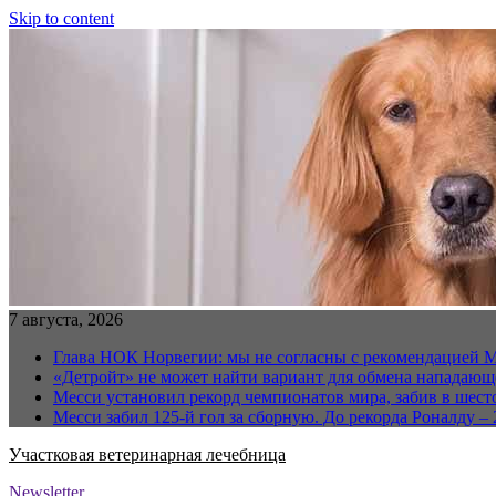
Skip to content
7 августа, 2026
Глава НОК Норвегии: мы не согласны с рекомендацией 
«Детройт» не может найти вариант для обмена нападаю
Месси установил рекорд чемпионатов мира, забив в шест
Месси забил 125-й гол за сборную. До рекорда Роналду – 
Участковая ветеринарная лечебница
Newsletter