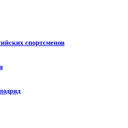
сийских спортсменов
а
 подряд