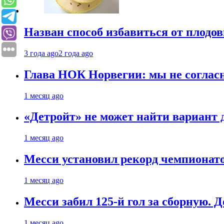
Назван способ избавиться от плодо
3 года ago
2 года ago
Глава НОК Норвегии: мы не соглас
1 месяц ago
«Детройт» не может найти вариант
1 месяц ago
Месси установил рекорд чемпионато
1 месяц ago
Месси забил 125-й гол за сборную. Д
1 месяц ago