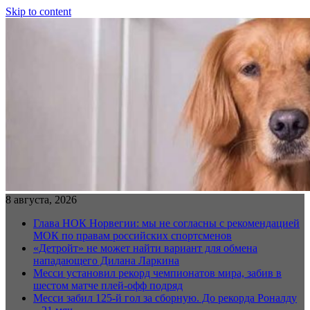
Skip to content
8 августа, 2026
Глава НОК Норвегии: мы не согласны с рекомендацией
МОК по правам российских спортсменов
«Детройт» не может найти вариант для обмена
нападающего Дилана Ларкина
Месси установил рекорд чемпионатов мира, забив в
шестом матче плей‑офф подряд
Месси забил 125-й гол за сборную. До рекорда Роналду