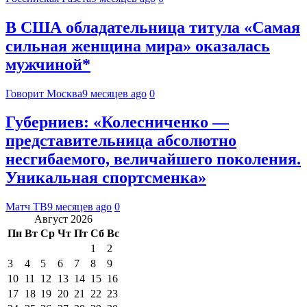
В США обладательница титула «Самая
сильная женщина мира» оказалась
мужчиной*
Говорит Москва
9 месяцев ago
0
Губерниев: «Колесниченко —
представительница абсолютно
несгибаемого, величайшего поколения.
Уникальная спортсменка»
Матч ТВ
9 месяцев ago
0
Август 2026
Пн
Вт
Ср
Чт
Пт
Сб
Вс
1
2
3
4
5
6
7
8
9
10
11
12
13
14
15
16
17
18
19
20
21
22
23