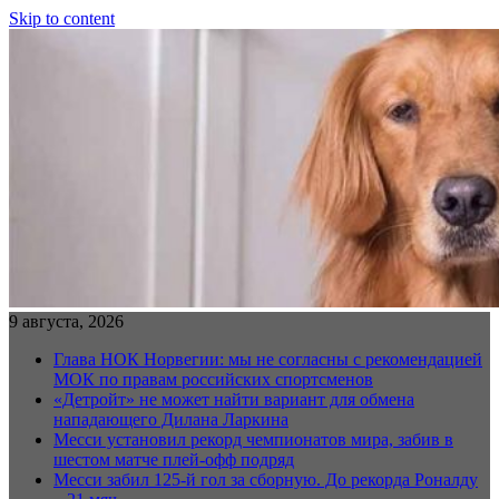
Skip to content
9 августа, 2026
Глава НОК Норвегии: мы не согласны с рекомендацией
МОК по правам российских спортсменов
«Детройт» не может найти вариант для обмена
нападающего Дилана Ларкина
Месси установил рекорд чемпионатов мира, забив в
шестом матче плей‑офф подряд
Месси забил 125-й гол за сборную. До рекорда Роналду