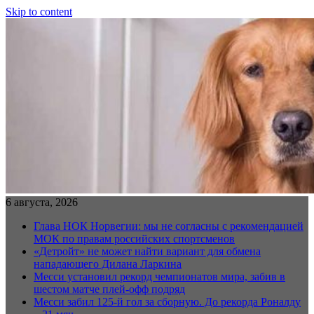
Skip to content
6 августа, 2026
Глава НОК Норвегии: мы не согласны с рекомендацией
МОК по правам российских спортсменов
«Детройт» не может найти вариант для обмена
нападающего Дилана Ларкина
Месси установил рекорд чемпионатов мира, забив в
шестом матче плей‑офф подряд
Месси забил 125-й гол за сборную. До рекорда Роналду