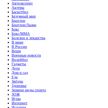
Автоэксперт
Актеры
Баскетбол
Безумный мир
Биатлон
Биатлон/Лыжи
Бокс
Бокс/MMA
Болезни и лекарства
В мире
В России
Вещи
Военные новости
Волейбол
Гаджеты
Дети
Дом и сад
Еда
Звёзды
Здоровье
Зимние виды спорта
ЗОЖ
Игры
Интернет
Истории