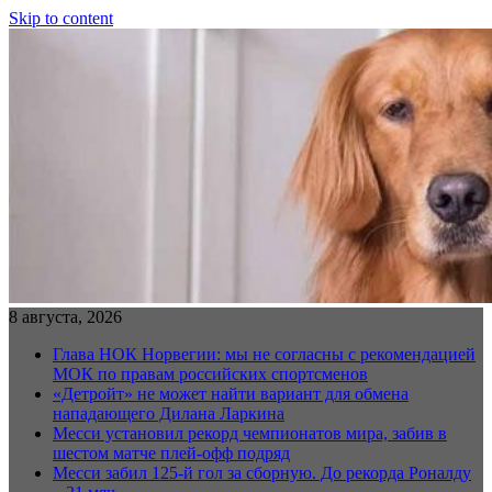
Skip to content
8 августа, 2026
Глава НОК Норвегии: мы не согласны с рекомендацией
МОК по правам российских спортсменов
«Детройт» не может найти вариант для обмена
нападающего Дилана Ларкина
Месси установил рекорд чемпионатов мира, забив в
шестом матче плей‑офф подряд
Месси забил 125-й гол за сборную. До рекорда Роналду