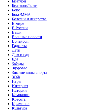
Биатлон
Биатлон/Лыжи
Бокс
Бокс/MMA
Болезни и лекарства
В мире
В России
Вещи
Военные новости
Волейбол
Гаджеты
Дети
Дом и сад
Еда
Звёзды
Здоровье
Зимние виды спорта
ЗОЖ
Игры
Интернет
Истории
Компании
Красота
Криминал
Культура