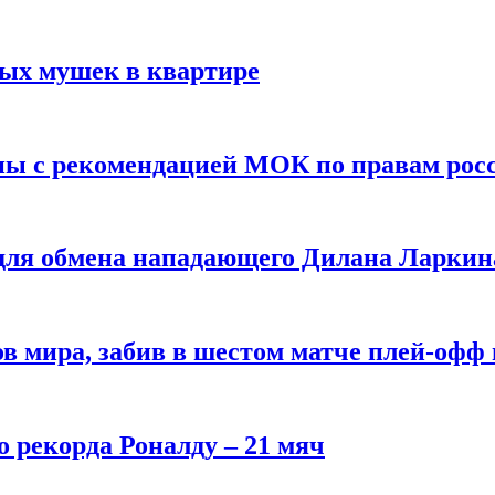
вых мушек в квартире
ны с рекомендацией МОК по правам рос
 для обмена нападающего Дилана Ларкин
в мира, забив в шестом матче плей‑офф
о рекорда Роналду – 21 мяч