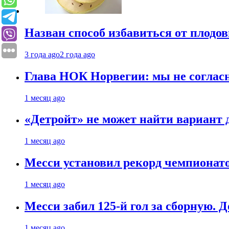
Назван способ избавиться от плодо
3 года ago
2 года ago
Глава НОК Норвегии: мы не соглас
1 месяц ago
«Детройт» не может найти вариант
1 месяц ago
Месси установил рекорд чемпионато
1 месяц ago
Месси забил 125-й гол за сборную. Д
1 месяц ago