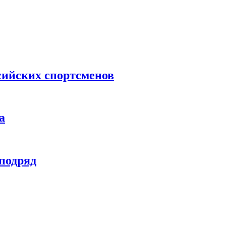
сийских спортсменов
а
 подряд