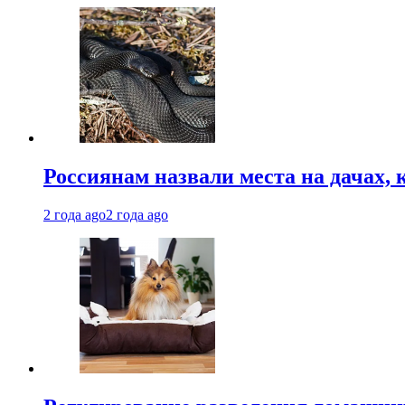
Россиянам назвали места на дачах,
2 года ago
2 года ago