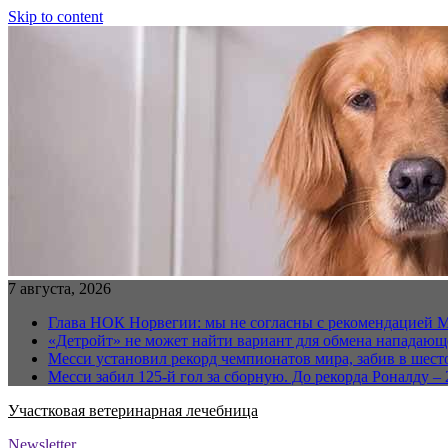
Skip to content
7 августа, 2026
Глава НОК Норвегии: мы не согласны с рекомендацией 
«Детройт» не может найти вариант для обмена нападаю
Месси установил рекорд чемпионатов мира, забив в шест
Месси забил 125-й гол за сборную. До рекорда Роналду – 
Участковая ветеринарная лечебница
Newsletter