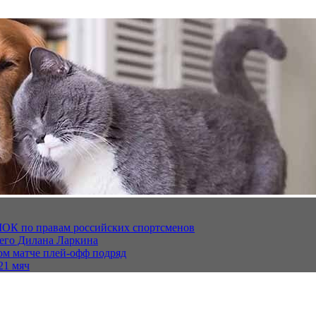
МОК по правам российских спортсменов
щего Дилана Ларкина
ом матче плей‑офф подряд
21 мяч