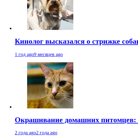
Кинолог высказался о стрижке соба
1 год ago
9 месяцев ago
Окрашивание домашних питомцев: к
2 года ago
2 года ago