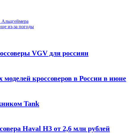
и Альцгеймера
ице из-за погоды
оссоверы VGV для россиян
 моделей кроссоверов в России в июне
жником Tank
овера Haval H3 от 2,6 млн рублей