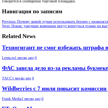
говорится в сообщении торговой площадки.
Навигация по записям
Previous:
Почему зимой лучше использовать бензин с низкоокт
Next:
Новак: ушедшие компании могут вернуться только на вы
Related News
Техногигант не смог избежать штрафа 
Lenta.ru
1 месяц ago
0
ФАС завела дело из-за рекламы букмек
ТАСС
1 месяц ago
0
Wildberries с 7 июля повысит комиссии
Frank Media
1 месяц ago
0