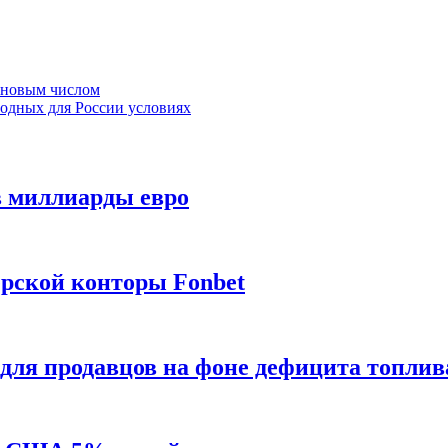
ановым числом
годных для России условиях
в миллиарды евро
ерской конторы Fonbet
 для продавцов на фоне дефицита топлив