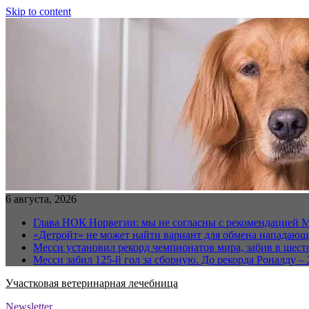
Skip to content
6 августа, 2026
Глава НОК Норвегии: мы не согласны с рекомендацией 
«Детройт» не может найти вариант для обмена нападаю
Месси установил рекорд чемпионатов мира, забив в шест
Месси забил 125-й гол за сборную. До рекорда Роналду – 
Участковая ветеринарная лечебница
Newsletter