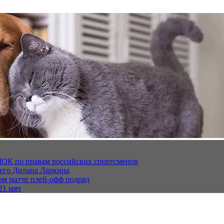
МОК по правам российских спортсменов
щего Дилана Ларкина
ом матче плей‑офф подряд
21 мяч