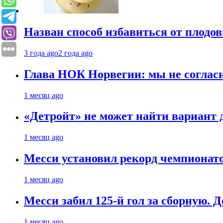
Назван способ избавиться от плодо
3 года ago
2 года ago
Глава НОК Норвегии: мы не соглас
1 месяц ago
«Детройт» не может найти вариант
1 месяц ago
Месси установил рекорд чемпионато
1 месяц ago
Месси забил 125-й гол за сборную. Д
1 месяц ago