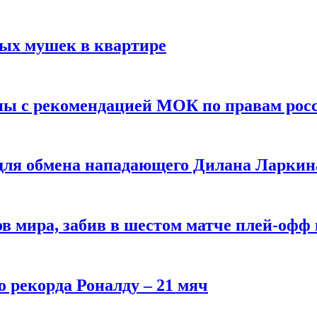
вых мушек в квартире
ны с рекомендацией МОК по правам рос
 для обмена нападающего Дилана Ларкин
в мира, забив в шестом матче плей‑офф
о рекорда Роналду – 21 мяч