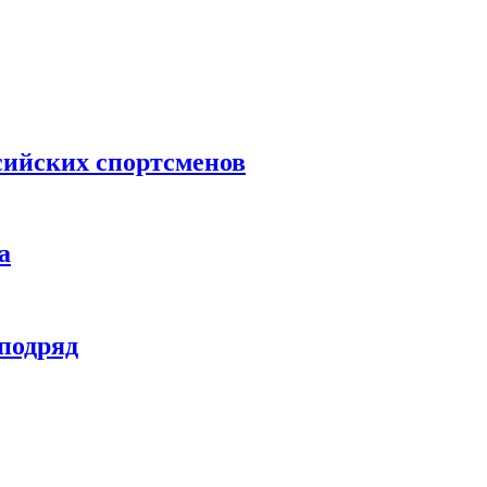
сийских спортсменов
а
 подряд