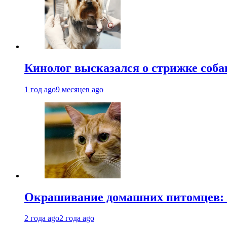
Кинолог высказался о стрижке соба
1 год ago
9 месяцев ago
Окрашивание домашних питомцев: к
2 года ago
2 года ago