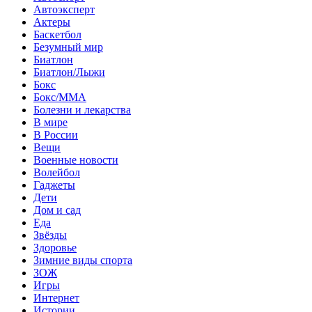
Автоэксперт
Актеры
Баскетбол
Безумный мир
Биатлон
Биатлон/Лыжи
Бокс
Бокс/MMA
Болезни и лекарства
В мире
В России
Вещи
Военные новости
Волейбол
Гаджеты
Дети
Дом и сад
Еда
Звёзды
Здоровье
Зимние виды спорта
ЗОЖ
Игры
Интернет
Истории