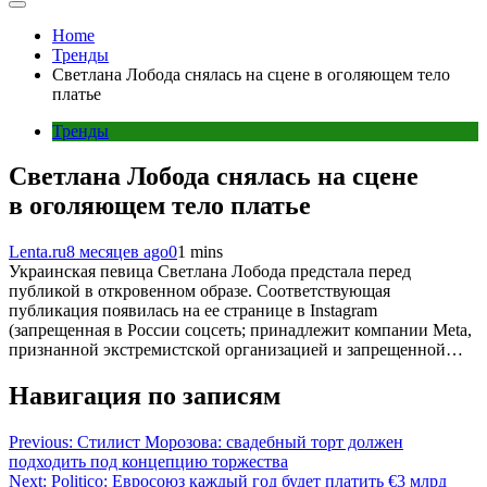
Home
Тренды
Светлана Лобода снялась на сцене в оголяющем тело
платье
Тренды
Светлана Лобода снялась на сцене
в оголяющем тело платье
Lenta.ru
8 месяцев ago
0
1 mins
Украинская певица Светлана Лобода предстала перед
публикой в откровенном образе. Соответствующая
публикация появилась на ее странице в Instagram
(запрещенная в России соцсеть; принадлежит компании Meta,
признанной экстремистской организацией и запрещенной…
Навигация по записям
Previous:
Стилист Морозова: свадебный торт должен
подходить под концепцию торжества
Next:
Politico: Евросоюз каждый год будет платить €3 млрд