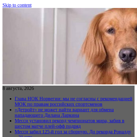
Skip to content
8 августа, 2026
Глава НОК Норвегии: мы не согласны с рекомендацией
МОК по правам российских спортсменов
«Детройт» не может найти вариант для обмена
нападающего Дилана Ларкина
Месси установил рекорд чемпионатов мира, забив в
шестом матче плей‑офф подряд
Месси забил 125-й гол за сборную. До рекорда Роналду