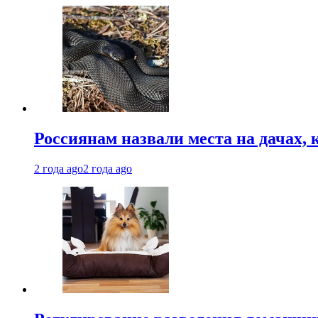
Россиянам назвали места на дачах,
2 года ago
2 года ago