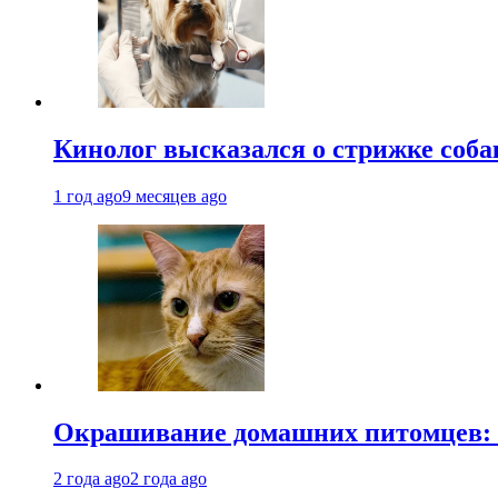
Кинолог высказался о стрижке соба
1 год ago
9 месяцев ago
Окрашивание домашних питомцев: к
2 года ago
2 года ago