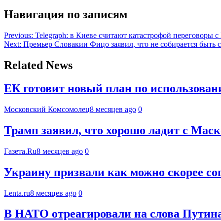
Навигация по записям
Previous:
Telegraph: в Киеве считают катастрофой переговоры 
Next:
Премьер Словакии Фицо заявил, что не собирается быть 
Related News
ЕК готовит новый план по использова
Московский Комсомолец
8 месяцев ago
0
Трамп заявил, что хорошо ладит с Мас
Газета.Ru
8 месяцев ago
0
Украину призвали как можно скорее сог
Lenta.ru
8 месяцев ago
0
В НАТО отреагировали на слова Путина