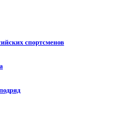
сийских спортсменов
а
 подряд