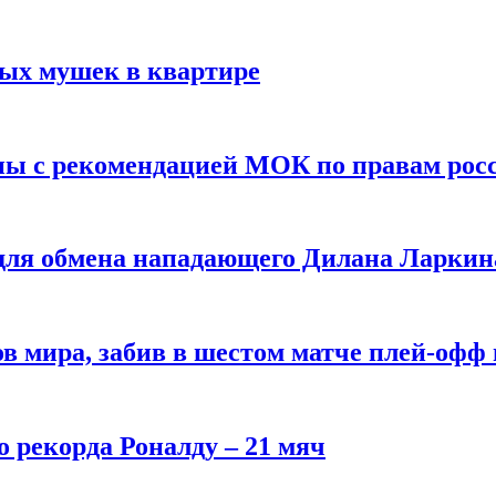
вых мушек в квартире
ны с рекомендацией МОК по правам рос
 для обмена нападающего Дилана Ларкин
в мира, забив в шестом матче плей‑офф
о рекорда Роналду – 21 мяч