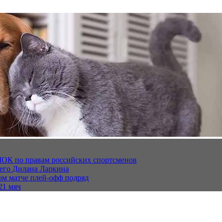
МОК по правам российских спортсменов
щего Дилана Ларкина
ом матче плей‑офф подряд
21 мяч