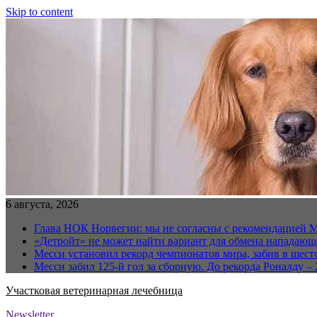
Skip to content
6 августа, 2026
Глава НОК Норвегии: мы не согласны с рекомендацией 
«Детройт» не может найти вариант для обмена нападаю
Месси установил рекорд чемпионатов мира, забив в шест
Месси забил 125-й гол за сборную. До рекорда Роналду – 
Участковая ветеринарная лечебница
Newsletter