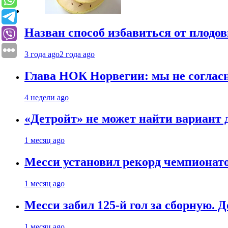
Назван способ избавиться от плодо
3 года ago
2 года ago
Глава НОК Норвегии: мы не соглас
4 недели ago
«Детройт» не может найти вариант
1 месяц ago
Месси установил рекорд чемпионато
1 месяц ago
Месси забил 125-й гол за сборную. Д
1 месяц ago