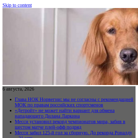
Skip to content
6 августа, 2026
Глава НОК Норвегии: мы не согласны с рекомендацией
МОК по правам российских спортсменов
«Детройт» не может найти вариант для обмена
нападающего Дилана Ларкина
Месси установил рекорд чемпионатов мира, забив в
шестом матче плей‑офф подряд
Месси забил 125-й гол за сборную. До рекорда Роналду