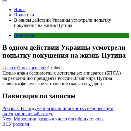
Home
Политика
В одном действии Украины усмотрели попытку
покушения на жизнь Путина
Политика
В одном действии Украины усмотрели
попытку покушения на жизнь Путина
Lenta.ru
7 месяцев ago
0
1 mins
Целью атаки беспилотных летательных аппаратов (БПЛА)
на резиденцию президента России Владимира Путина
являлось физическое устранение главы государства.
Навигация по записям
Previous:
В Госдуме призвали присвоить спецоперации
на Украине новый статус
Next:
Мирошник раскрыл число погибших от атак
ВСУ россиян