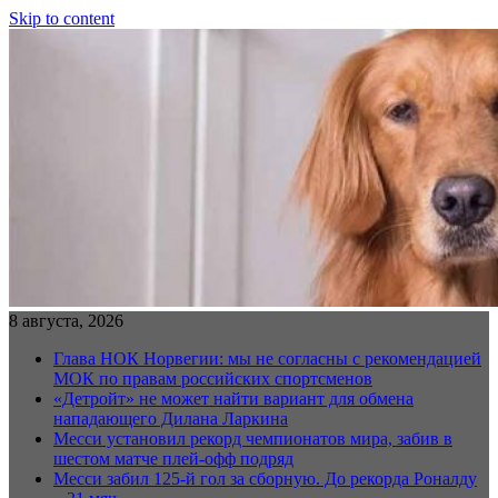
Skip to content
8 августа, 2026
Глава НОК Норвегии: мы не согласны с рекомендацией
МОК по правам российских спортсменов
«Детройт» не может найти вариант для обмена
нападающего Дилана Ларкина
Месси установил рекорд чемпионатов мира, забив в
шестом матче плей‑офф подряд
Месси забил 125-й гол за сборную. До рекорда Роналду