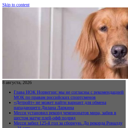
Skip to content
8 августа, 2026
Глава НОК Норвегии: мы не согласны с рекомендацией
МОК по правам российских спортсменов
«Детройт» не может найти вариант для обмена
нападающего Дилана Ларкина
Месси установил рекорд чемпионатов мира, забив в
шестом матче плей‑офф подряд
Месси забил 125-й гол за сборную. До рекорда Роналду