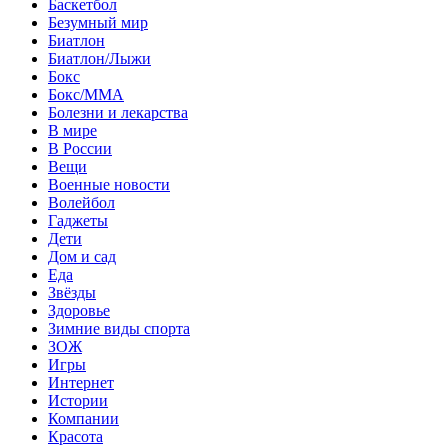
Баскетбол
Безумный мир
Биатлон
Биатлон/Лыжи
Бокс
Бокс/MMA
Болезни и лекарства
В мире
В России
Вещи
Военные новости
Волейбол
Гаджеты
Дети
Дом и сад
Еда
Звёзды
Здоровье
Зимние виды спорта
ЗОЖ
Игры
Интернет
Истории
Компании
Красота