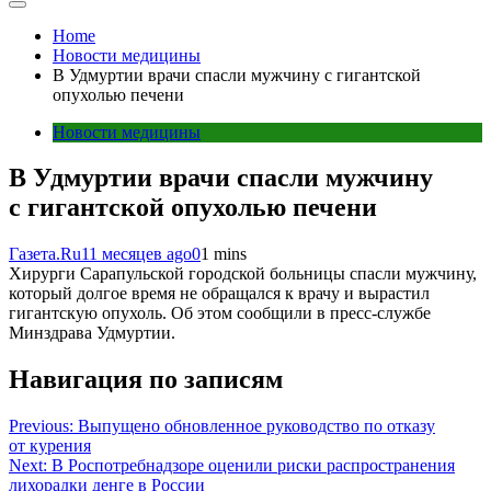
Home
Новости медицины
В Удмуртии врачи спасли мужчину с гигантской
опухолью печени
Новости медицины
В Удмуртии врачи спасли мужчину
с гигантской опухолью печени
Газета.Ru
11 месяцев ago
0
1 mins
Хирурги Сарапульской городской больницы спасли мужчину,
который долгое время не обращался к врачу и вырастил
гигантскую опухоль. Об этом сообщили в пресс-службе
Минздрава Удмуртии.
Навигация по записям
Previous:
Выпущено обновленное руководство по отказу
от курения
Next:
В Роспотребнадзоре оценили риски распространения
лихорадки денге в России