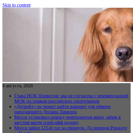
Skip to content
6 августа, 2026
Глава НОК Норвегии: мы не согласны с рекомендацией
МОК по правам российских спортсменов
«Детройт» не может найти вариант для обмена
нападающего Дилана Ларкина
Месси установил рекорд чемпионатов мира, забив в
шестом матче плей‑офф подряд
Месси забил 125-й гол за сборную. До рекорда Роналду