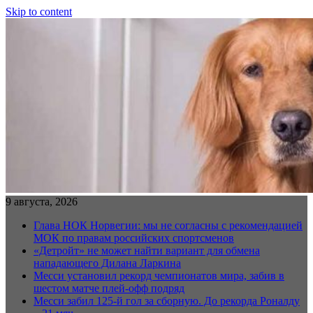
Skip to content
9 августа, 2026
Глава НОК Норвегии: мы не согласны с рекомендацией
МОК по правам российских спортсменов
«Детройт» не может найти вариант для обмена
нападающего Дилана Ларкина
Месси установил рекорд чемпионатов мира, забив в
шестом матче плей‑офф подряд
Месси забил 125-й гол за сборную. До рекорда Роналду