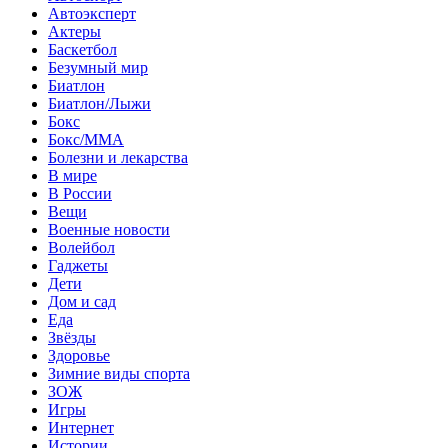
Автоэксперт
Актеры
Баскетбол
Безумный мир
Биатлон
Биатлон/Лыжи
Бокс
Бокс/MMA
Болезни и лекарства
В мире
В России
Вещи
Военные новости
Волейбол
Гаджеты
Дети
Дом и сад
Еда
Звёзды
Здоровье
Зимние виды спорта
ЗОЖ
Игры
Интернет
Истории