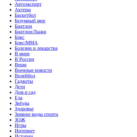
Автоэксперт
Актеры
Баскетбол
Безумный мир
Биатлон
Биатлон/Лыжи
Бокс
Бокс/MMA
Болезни и лекарства
В мире
В России
Вещи
Военные новости
Волейбол
Гаджеты
Дети
Дом и сад
Еда
Звёзды
Здоровье
Зимние виды спорта
ЗОЖ
Игры
Интернет
Истории