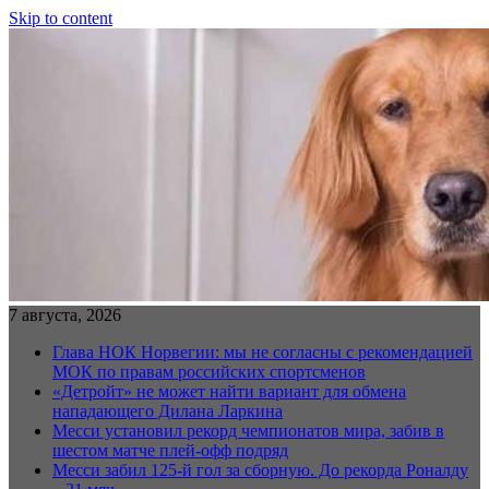
Skip to content
7 августа, 2026
Глава НОК Норвегии: мы не согласны с рекомендацией
МОК по правам российских спортсменов
«Детройт» не может найти вариант для обмена
нападающего Дилана Ларкина
Месси установил рекорд чемпионатов мира, забив в
шестом матче плей‑офф подряд
Месси забил 125-й гол за сборную. До рекорда Роналду