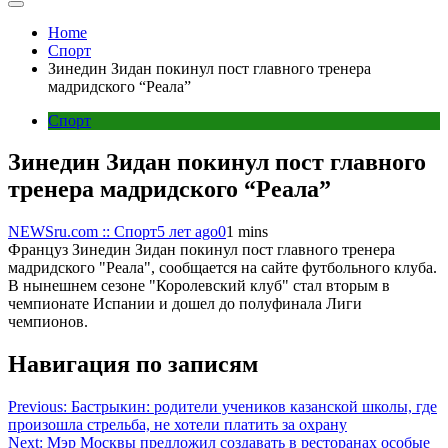
Home
Спорт
Зинедин Зидан покинул пост главного тренера
мадридского “Реала”
Спорт
Зинедин Зидан покинул пост главного
тренера мадридского “Реала”
NEWSru.com :: Спорт
5 лет ago
0
1 mins
Француз Зинедин Зидан покинул пост главного тренера
мадридского "Реала", сообщается на сайте футбольного клуба.
В нынешнем сезоне "Королевский клуб" стал вторым в
чемпионате Испании и дошел до полуфинала Лиги
чемпионов.
Навигация по записям
Previous:
Бастрыкин: родители учеников казанской школы, где
произошла стрельба, не хотели платить за охрану
Next:
Мэр Москвы предложил создавать в ресторанах особые