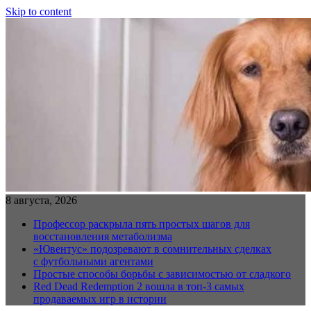
Skip to content
8 августа, 2026
Профессор раскрыла пять простых шагов для
восстановления метаболизма
«Ювентус» подозревают в сомнительных сделках
с футбольными агентами
Простые способы борьбы с зависимостью от сладкого
Red Dead Redemption 2 вошла в топ-3 самых
продаваемых игр в истории