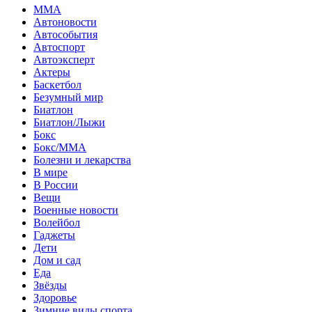
MMA
Автоновости
Автособытия
Автоспорт
Автоэксперт
Актеры
Баскетбол
Безумный мир
Биатлон
Биатлон/Лыжи
Бокс
Бокс/MMA
Болезни и лекарства
В мире
В России
Вещи
Военные новости
Волейбол
Гаджеты
Дети
Дом и сад
Еда
Звёзды
Здоровье
Зимние виды спорта