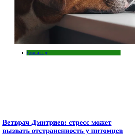
Дом и сад
Ветврач Дмитриев: стресс может
вызвать отстраненность у питомцев