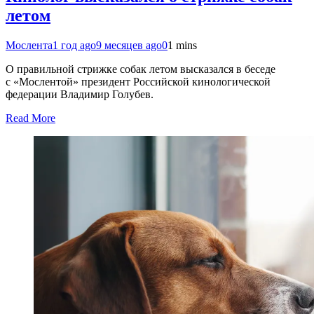
летом
Мослента
1 год ago
9 месяцев ago
0
1 mins
О правильной стрижке собак летом высказался в беседе
с «Мослентой» президент Российской кинологической
федерации Владимир Голубев.
Read More