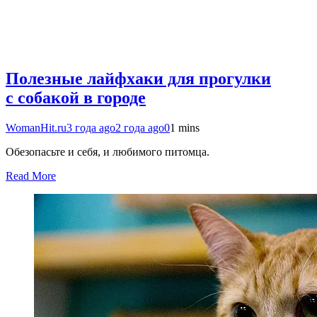
Полезные лайфхаки для прогулки
с собакой в городе
WomanHit.ru
3 года ago
2 года ago
0
1 mins
Обезопасьте и себя, и любимого питомца.
Read More