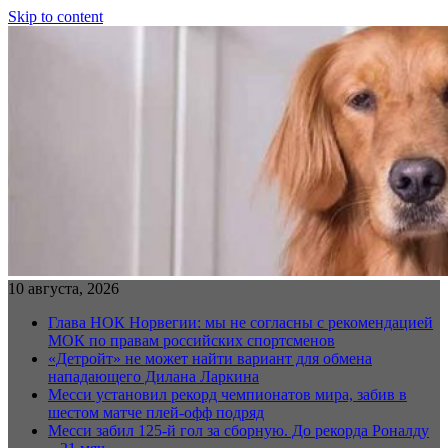
Skip to content
10 августа, 2026
Глава НОК Норвегии: мы не согласны с рекомендацией
МОК по правам российских спортсменов
«Детройт» не может найти вариант для обмена
нападающего Дилана Ларкина
Месси установил рекорд чемпионатов мира, забив в
шестом матче плей‑офф подряд
Месси забил 125-й гол за сборную. До рекорда Роналду