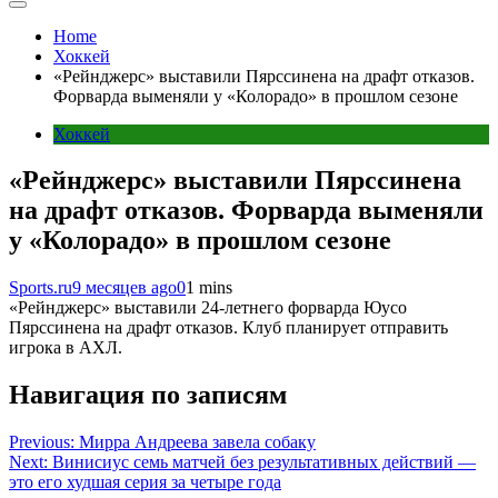
Home
Хоккей
«Рейнджерс» выставили Пярссинена на драфт отказов.
Форварда выменяли у «Колорадо» в прошлом сезоне
Хоккей
«Рейнджерс» выставили Пярссинена
на драфт отказов. Форварда выменяли
у «Колорадо» в прошлом сезоне
Sports.ru
9 месяцев ago
0
1 mins
«Рейнджерс» выставили 24-летнего форварда Юусо
Пярссинена на драфт отказов. Клуб планирует отправить
игрока в АХЛ.
Навигация по записям
Previous:
Мирра Андреева завела собаку
Next:
Винисиус семь матчей без результативных действий —
это его худшая серия за четыре года