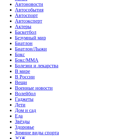
Автоновости
Автособытия
Автоспорт
Автоэксперт
Актеры
Баскетбол
Безумный мир
Биатлон
Биатлон/Лыжи
Бокс
Бокс/MMA
Болезни и лекарства
В мире
В России
Вещи
Военные новости
Волейбол
Гаджеты
Дети
Дом и сад
Еда
Звёзды
Здоровье
Зимние виды спорта
ЗОЖ