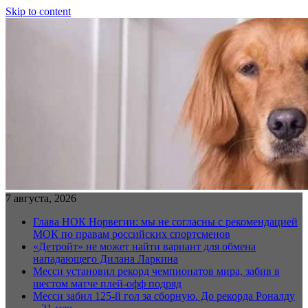
Skip to content
7 августа, 2026
Глава НОК Норвегии: мы не согласны с рекомендацией
МОК по правам российских спортсменов
«Детройт» не может найти вариант для обмена
нападающего Дилана Ларкина
Месси установил рекорд чемпионатов мира, забив в
шестом матче плей‑офф подряд
Месси забил 125-й гол за сборную. До рекорда Роналду