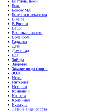
Биатлон/Лыжи
Бокс
Бокс/MMA
Болезни и лекарства
В мире
В России
Вещи
Военные новости
Волейбол
Гаджеты
Дети
Дом и сад
Еда
Звёзды
Здоровье
Зимние виды спорта
ЗОЖ
Игры
Интернет
Истории
Компании
Красота
Криминал
Культура
Летние виды спорта