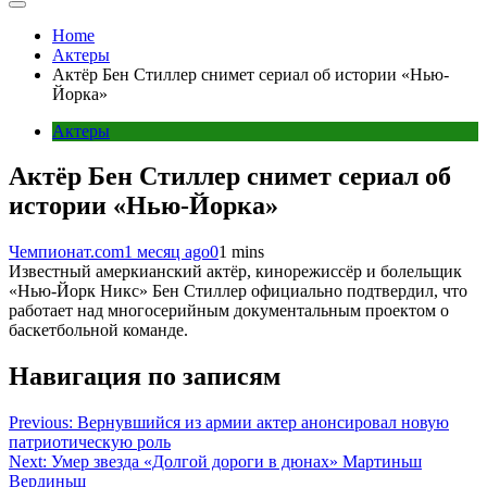
Home
Актеры
Актёр Бен Стиллер снимет сериал об истории «Нью-
Йорка»
Актеры
Актёр Бен Стиллер снимет сериал об
истории «Нью-Йорка»
Чемпионат.com
1 месяц ago
0
1 mins
Известный амеркианский актёр, кинорежиссёр и болельщик
«Нью-Йорк Никс» Бен Стиллер официально подтвердил, что
работает над многосерийным документальным проектом о
баскетбольной команде.
Навигация по записям
Previous:
Вернувшийся из армии актер анонсировал новую
патриотическую роль
Next:
Умер звезда «Долгой дороги в дюнах» Мартиньш
Вердиньш