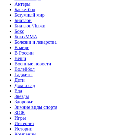
Актеры
Баскетбол
Безумный мир
Биатлон
Биатлон/Лыжи
Бокс
Бокс/MMA
Болезни и лекарства
В мире
В России
Вещи
Военные новости
Волейбол
Гаджеты
Дети
Дом и сад
Еда
Звёзды
Здоровье
Зимние виды спорта
ЗОЖ
Игры
Интернет
Истории
Компании