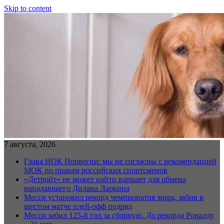
Skip to content
7 августа, 2026
Глава НОК Норвегии: мы не согласны с рекомендацией
МОК по правам российских спортсменов
«Детройт» не может найти вариант для обмена
нападающего Дилана Ларкина
Месси установил рекорд чемпионатов мира, забив в
шестом матче плей‑офф подряд
Месси забил 125-й гол за сборную. До рекорда Роналду