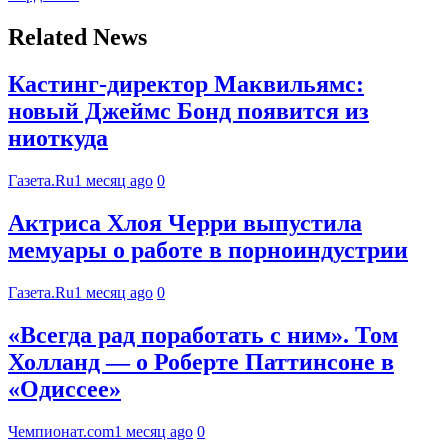
Related News
Кастинг-директор Маквильямс:
новый Джеймс Бонд появится из
ниоткуда
Газета.Ru
1 месяц ago
0
Актриса Хлоя Черри выпустила
мемуары о работе в порноиндустрии
Газета.Ru
1 месяц ago
0
«Всегда рад поработать с ним». Том
Холланд — о Роберте Паттинсоне в
«Одиссее»
Чемпионат.com
1 месяц ago
0