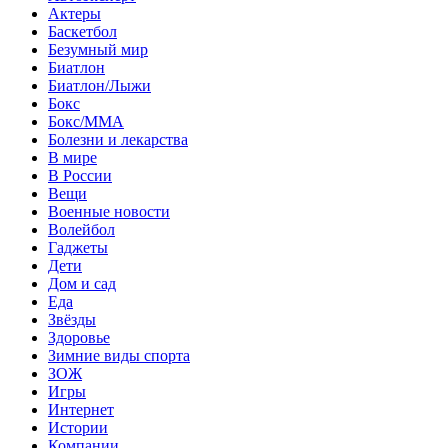
Актеры
Баскетбол
Безумный мир
Биатлон
Биатлон/Лыжи
Бокс
Бокс/MMA
Болезни и лекарства
В мире
В России
Вещи
Военные новости
Волейбол
Гаджеты
Дети
Дом и сад
Еда
Звёзды
Здоровье
Зимние виды спорта
ЗОЖ
Игры
Интернет
Истории
Компании