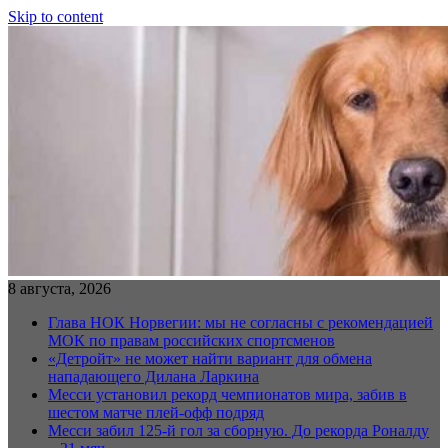
Skip to content
8 августа, 2026
Глава НОК Норвегии: мы не согласны с рекомендацией
МОК по правам российских спортсменов
«Детройт» не может найти вариант для обмена
нападающего Дилана Ларкина
Месси установил рекорд чемпионатов мира, забив в
шестом матче плей‑офф подряд
Месси забил 125-й гол за сборную. До рекорда Роналду