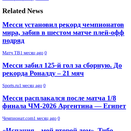
Related News
Месси установил рекорд чемпионатов
мира, забив в шестом матче плей‑офф
подряд
Матч ТВ
1 месяц ago
0
Месси забил 125-й гол за сборную. До
рекорда Роналду – 21 мяч
Sports.ru
1 месяц ago
0
Месси расплакался после матча 1/8
финала ЧМ-2026 Аргентина — Египет
Чемпионат.com
1 месяц ago
0
«Испания – мой второй дом». Тибо