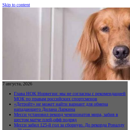
Skip to content
7 августа, 2026
Глава НОК Норвегии: мы не согласны с рекомендацией
МОК по правам российских спортсменов
«Детройт» не может найти вариант для обмена
нападающего Дилана Ларкина
Месси установил рекорд чемпионатов мира, забив в
шестом матче плей‑офф подряд
Месси забил 125-й гол за сборную. До рекорда Роналду