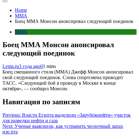
Home
MMA
Боец ММА Монсон анонсировал следующий поединок
MMA
Боец ММА Монсон анонсировал
следующий поединок
Lenta.ru
3 года ago
0
1 mins
Боец смешанного стиля (MMA) Джефф Монсон анонсировал
свой следующий поединок. Слова спортсмена приводит
ТАСС. «Следующий бой я проведу в Москве в конце
октября», — сообщил Монсон.
Навигация по записям
Previous:
Власти Египта выделили «Зарубежнефти» участок
для разведки нефти и газа
Next:
Ученые выяснили, как устранить чесночный запах
изо рта