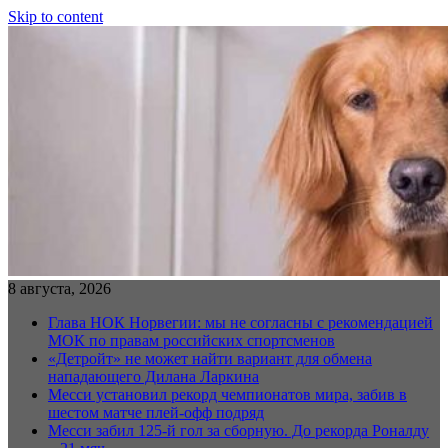
Skip to content
8 августа, 2026
Глава НОК Норвегии: мы не согласны с рекомендацией
МОК по правам российских спортсменов
«Детройт» не может найти вариант для обмена
нападающего Дилана Ларкина
Месси установил рекорд чемпионатов мира, забив в
шестом матче плей‑офф подряд
Месси забил 125-й гол за сборную. До рекорда Роналду