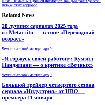
Next:
Эти фильмы должен посмотреть каждый фанат ужасов:
пять жутких хорроров
Related News
20 лучших сериалов 2025 года
от Metacritic — в топе «Переходный
возраст»
Чемпионат.com
8 месяцев ago
0
«Я горжусь своей работой»: Кумэйл
Нанджиани — о критике «Вечных»
Чемпионат.com
8 месяцев ago
0
Большой трейлер четвёртого сезона
сериала «Индустрия» от HBO —
премьера 11 января