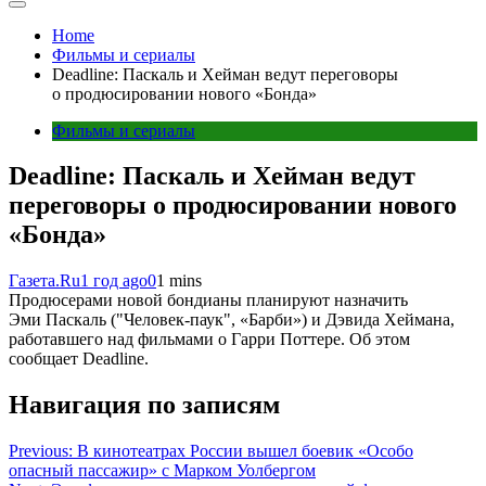
Home
Фильмы и сериалы
Deadline: Паскаль и Хейман ведут переговоры
о продюсировании нового «Бонда»
Фильмы и сериалы
Deadline: Паскаль и Хейман ведут
переговоры о продюсировании нового
«Бонда»
Газета.Ru
1 год ago
0
1 mins
Продюсерами новой бондианы планируют назначить
Эми Паскаль ("Человек-паук", «Барби») и Дэвида Хеймана,
работавшего над фильмами о Гарри Поттере. Об этом
сообщает Deadline.
Навигация по записям
Previous:
В кинотеатрах России вышел боевик «Особо
опасный пассажир» с Марком Уолбергом