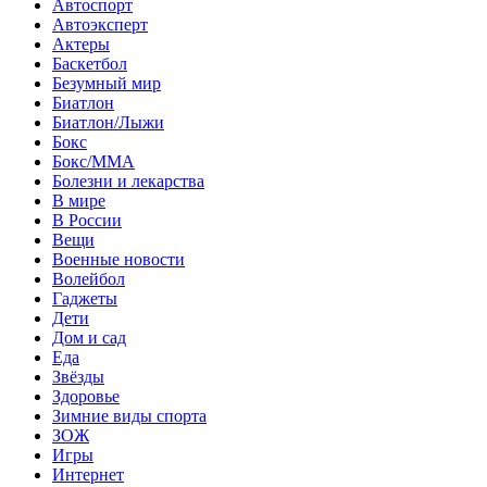
Автоспорт
Автоэксперт
Актеры
Баскетбол
Безумный мир
Биатлон
Биатлон/Лыжи
Бокс
Бокс/MMA
Болезни и лекарства
В мире
В России
Вещи
Военные новости
Волейбол
Гаджеты
Дети
Дом и сад
Еда
Звёзды
Здоровье
Зимние виды спорта
ЗОЖ
Игры
Интернет