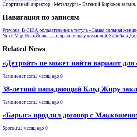
Спортивный директор «Металлурга» Евгений Бирюков заявил, ч
Навигация по записям
Previous:
В США обладательница титула «Самая сильная женщи
Next:
Мэр Нью-Йорка — о драке между командой Хабиба и Дил
Related News
«Детройт» не может найти вариант дл
Чемпионат.com
1 месяц ago
0
38-летний нападающий Клод Жиру закл
Чемпионат.com
1 месяц ago
0
«Барыс» продлил договор с Маккошеном
Sports.ru
1 месяц ago
0