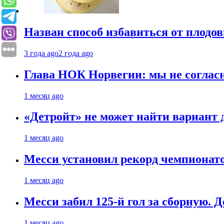
Назван способ избавиться от плодо
3 года ago
2 года ago
Глава НОК Норвегии: мы не соглас
1 месяц ago
«Детройт» не может найти вариант
1 месяц ago
Месси установил рекорд чемпионато
1 месяц ago
Месси забил 125-й гол за сборную. Д
1 месяц ago