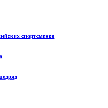
сийских спортсменов
а
 подряд