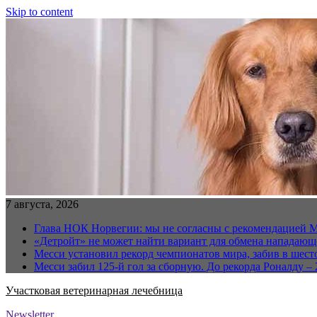
Skip to content
7 августа, 2026
Глава НОК Норвегии: мы не согласны с рекомендацией 
«Детройт» не может найти вариант для обмена нападаю
Месси установил рекорд чемпионатов мира, забив в шест
Месси забил 125-й гол за сборную. До рекорда Роналду – 
Участковая ветеринарная лечебница
Newsletter