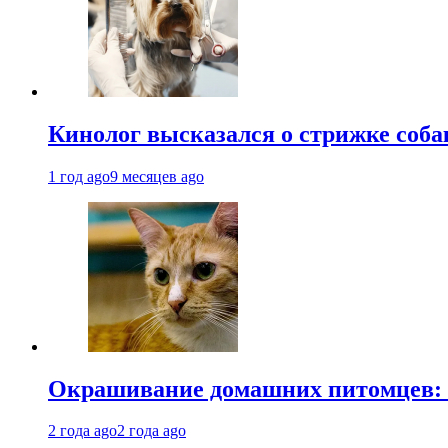
Кинолог высказался о стрижке соба
1 год ago
9 месяцев ago
Окрашивание домашних питомцев: к
2 года ago
2 года ago