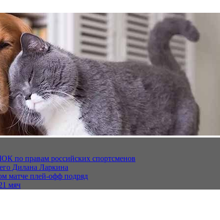
МОК по правам российских спортсменов
щего Дилана Ларкина
ом матче плей‑офф подряд
21 мяч