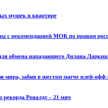
вых мушек в квартире
ны с рекомендацией МОК по правам рос
 для обмена нападающего Дилана Ларкин
в мира, забив в шестом матче плей‑офф
о рекорда Роналду – 21 мяч