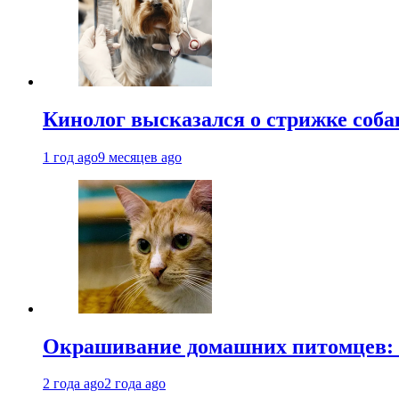
Кинолог высказался о стрижке соба
1 год ago
9 месяцев ago
Окрашивание домашних питомцев: к
2 года ago
2 года ago