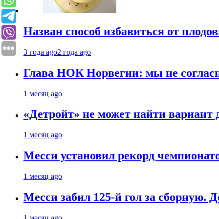
Назван способ избавиться от плодо
3 года ago
2 года ago
Глава НОК Норвегии: мы не соглас
1 месяц ago
«Детройт» не может найти вариант
1 месяц ago
Месси установил рекорд чемпионато
1 месяц ago
Месси забил 125-й гол за сборную. Д
1 месяц ago