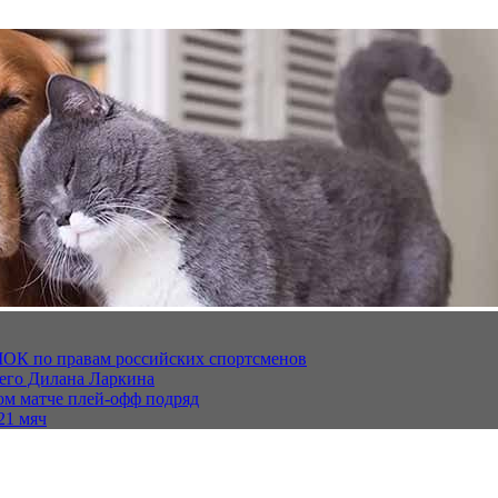
МОК по правам российских спортсменов
щего Дилана Ларкина
ом матче плей‑офф подряд
21 мяч