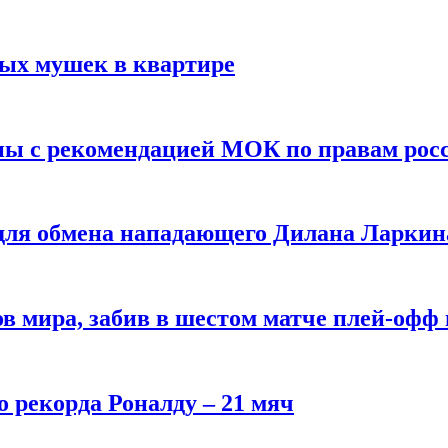
вых мушек в квартире
ны с рекомендацией МОК по правам рос
 для обмена нападающего Дилана Ларкин
в мира, забив в шестом матче плей‑офф
о рекорда Роналду – 21 мяч