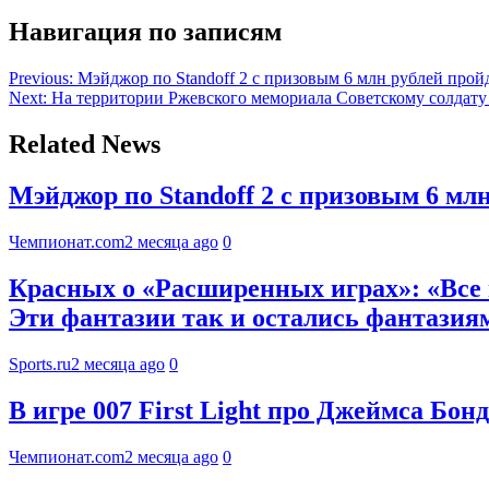
Навигация по записям
Previous:
Мэйджор по Standoff 2 с призовым 6 млн рублей прой
Next:
На территории Ржевского мемориала Советскому солдату
Related News
Мэйджор по Standoff 2 с призовым 6 мл
Чемпионат.com
2 месяца ago
0
Красных о «Расширенных играх»: «Все в
Эти фантазии так и остались фантазия
Sports.ru
2 месяца ago
0
В игре 007 First Light про Джеймса Бо
Чемпионат.com
2 месяца ago
0