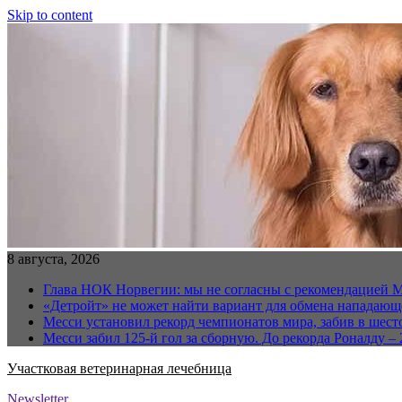
Skip to content
8 августа, 2026
Глава НОК Норвегии: мы не согласны с рекомендацией 
«Детройт» не может найти вариант для обмена нападаю
Месси установил рекорд чемпионатов мира, забив в шест
Месси забил 125-й гол за сборную. До рекорда Роналду – 
Участковая ветеринарная лечебница
Newsletter