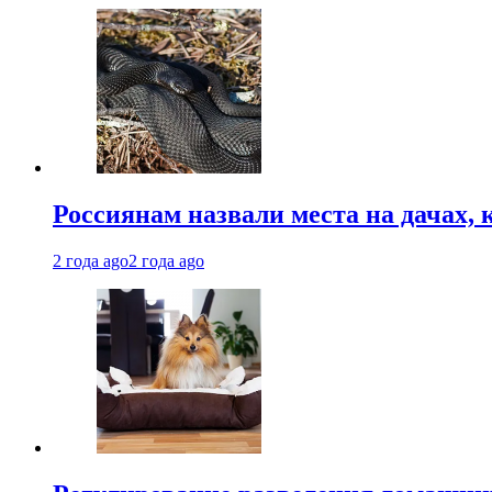
Россиянам назвали места на дачах,
2 года ago
2 года ago