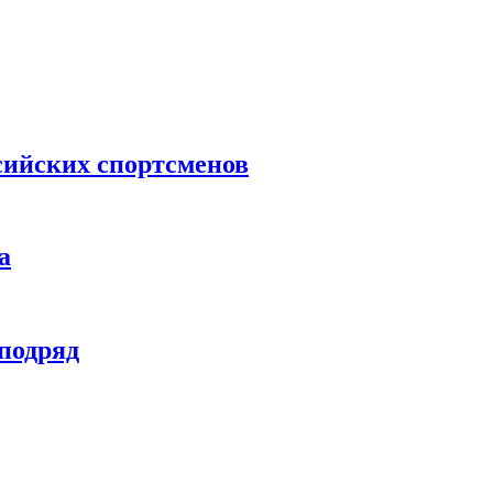
сийских спортсменов
а
 подряд