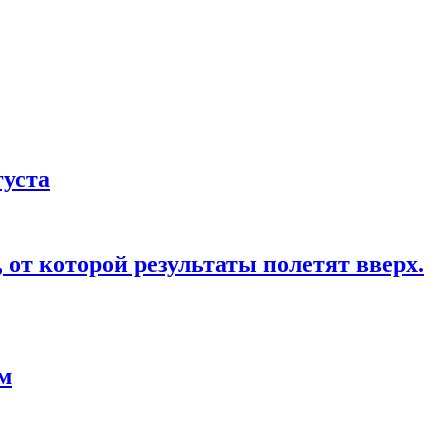
густа
от которой результаты полетят вверх.
ом