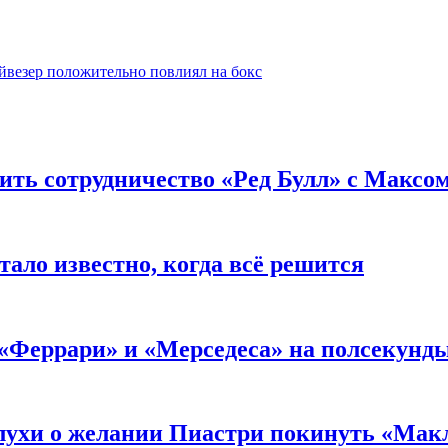
йвезер положительно повлиял на бокс
ить сотрудничество «Ред Булл» с Максо
тало известно, когда всё решится
 «Феррари» и «Мерседеса» на полсекунд
слухи о желании Пиастри покинуть «Мак