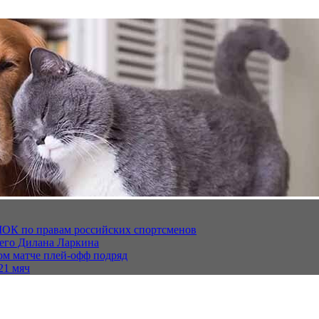
МОК по правам российских спортсменов
щего Дилана Ларкина
ом матче плей‑офф подряд
21 мяч