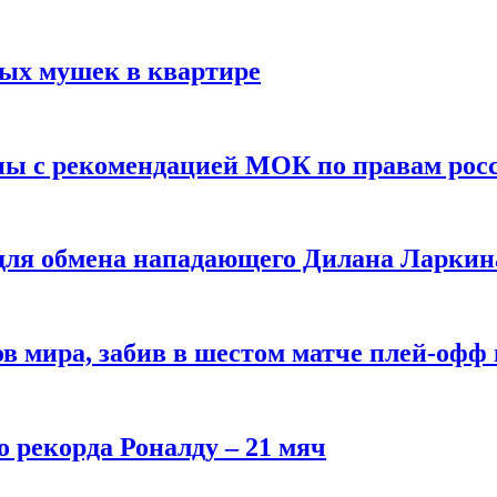
вых мушек в квартире
ны с рекомендацией МОК по правам рос
 для обмена нападающего Дилана Ларкин
в мира, забив в шестом матче плей‑офф
о рекорда Роналду – 21 мяч