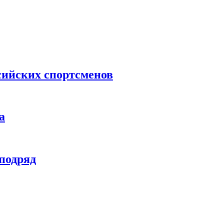
сийских спортсменов
а
 подряд