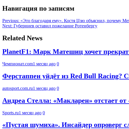
Навигация по записям
Previous:
«Это благодаря ему». Костя Цзю объяснил, почему Ме
Next:
Губерниев оставил пожелание Ротенбергу
Related News
PlanetF1: Марк Матешиц хочет прекрат
Чемпионат.com
1 месяц ago
0
Ферстаппен уйдёт из Red Bull Racing? С
autosport.com.ru
1 месяц ago
0
Андреа Стелла: «Макларен» отстает от
Sports.ru
1 месяц ago
0
«Пустая шумиха». Инсайдер опроверг 