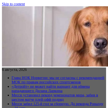
Skip to content
6 августа, 2026
Глава НОК Норвегии: мы не согласны с рекомендацией
МОК по правам российских спортсменов
«Детройт» не может найти вариант для обмена
нападающего Дилана Ларкина
Месси установил рекорд чемпионатов мира, забив в
шестом матче плей‑офф подряд
Месси забил 125-й гол за сборную. До рекорда Роналду