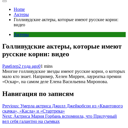
Home
Актеры
Голливудские актеры, которые имеют русские корни:
видео
Актеры
Голливудские актеры, которые имеют
русские корни: видео
Рамблер
2 года ago
0
1 mins
Многие голливудские звезды имеют русские корни, о которых
мало кто знает. Например, Хелен Миррен, лауреатка премии
«Оскар», на самом деле Елена Васильевна Миронова.
Навигация по записям
Previous:
Умерла актриса Джилл Джейкобсон из «Квантового
скачка», «Касла» и «Стартрека»
Next:
Актриса Мария Горбань вспомнила, что Прилучный
вел себя галантно на съемках