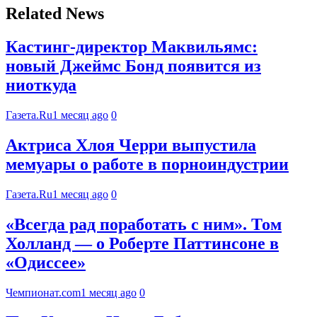
Related News
Кастинг-директор Маквильямс:
новый Джеймс Бонд появится из
ниоткуда
Газета.Ru
1 месяц ago
0
Актриса Хлоя Черри выпустила
мемуары о работе в порноиндустрии
Газета.Ru
1 месяц ago
0
«Всегда рад поработать с ним». Том
Холланд — о Роберте Паттинсоне в
«Одиссее»
Чемпионат.com
1 месяц ago
0