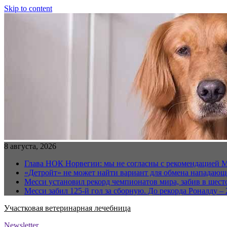
Skip to content
8 августа, 2026
Глава НОК Норвегии: мы не согласны с рекомендацией 
«Детройт» не может найти вариант для обмена нападаю
Месси установил рекорд чемпионатов мира, забив в шест
Месси забил 125-й гол за сборную. До рекорда Роналду – 
Участковая ветеринарная лечебница
Newsletter