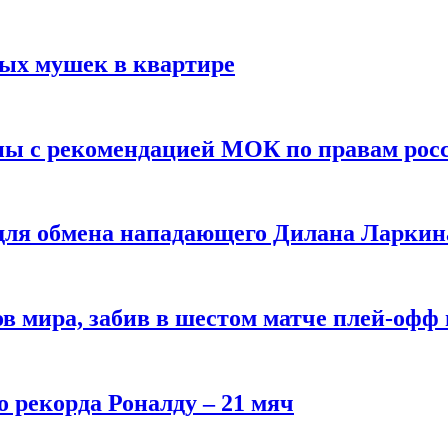
вых мушек в квартире
ны с рекомендацией МОК по правам рос
 для обмена нападающего Дилана Ларкин
в мира, забив в шестом матче плей‑офф
о рекорда Роналду – 21 мяч