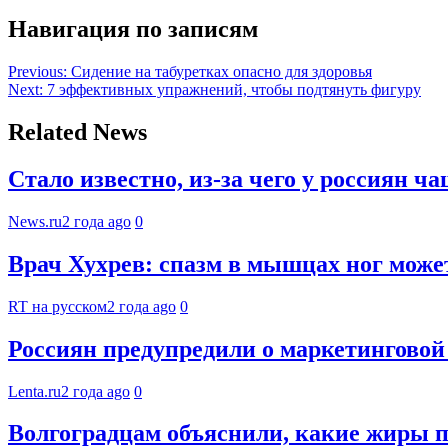
Навигация по записям
Previous:
Сидение на табуретках опасно для здоровья
Next:
7 эффективных упражнений, чтобы подтянуть фигуру
Related News
Стало известно, из-за чего у россиян ч
News.ru
2 года ago
0
Врач Хухрев: спазм в мышцах ног может
RT на русском
2 года ago
0
Россиян предупредили о маркетинговой 
Lenta.ru
2 года ago
0
Волгоградцам объяснили, какие жиры п