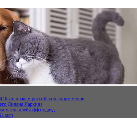
МОК по правам российских спортсменов
щего Дилана Ларкина
ом матче плей‑офф подряд
21 мяч