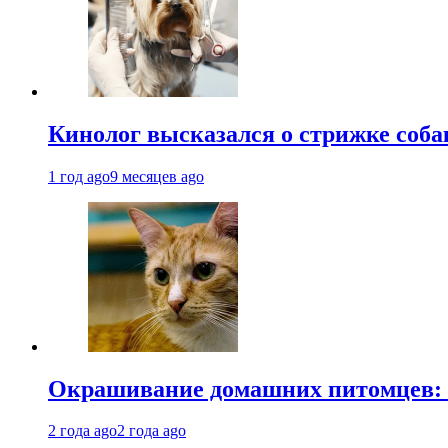
Кинолог высказался о стрижке соба
1 год ago
9 месяцев ago
Окрашивание домашних питомцев: к
2 года ago
2 года ago