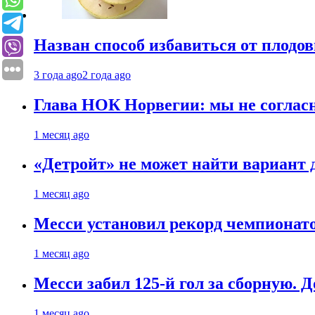
Назван способ избавиться от плодо
3 года ago
2 года ago
Глава НОК Норвегии: мы не соглас
1 месяц ago
«Детройт» не может найти вариант
1 месяц ago
Месси установил рекорд чемпионато
1 месяц ago
Месси забил 125-й гол за сборную. Д
1 месяц ago