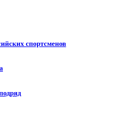
сийских спортсменов
а
 подряд