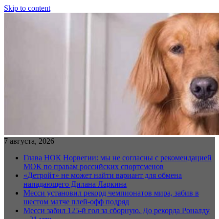
Skip to content
7 августа, 2026
Глава НОК Норвегии: мы не согласны с рекомендацией
МОК по правам российских спортсменов
«Детройт» не может найти вариант для обмена
нападающего Дилана Ларкина
Месси установил рекорд чемпионатов мира, забив в
шестом матче плей‑офф подряд
Месси забил 125-й гол за сборную. До рекорда Роналду