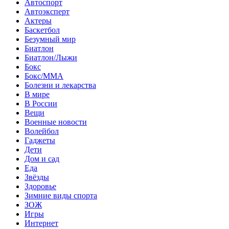
Автоспорт
Автоэксперт
Актеры
Баскетбол
Безумный мир
Биатлон
Биатлон/Лыжи
Бокс
Бокс/MMA
Болезни и лекарства
В мире
В России
Вещи
Военные новости
Волейбол
Гаджеты
Дети
Дом и сад
Еда
Звёзды
Здоровье
Зимние виды спорта
ЗОЖ
Игры
Интернет