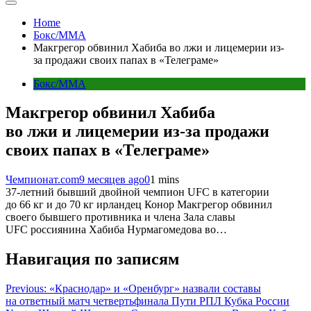
Home
Бокс/MMA
Макгрегор обвинил Хабиба во лжи и лицемерии из-
за продажи своих папах в «Телеграме»
Бокс/MMA
Макгрегор обвинил Хабиба
во лжи и лицемерии из-за продажи
своих папах в «Телеграме»
Чемпионат.com
9 месяцев ago
0
1 mins
37-летний бывший двойной чемпион UFC в категории
до 66 кг и до 70 кг ирландец Конор Макгрегор обвинил
своего бывшего противника и члена Зала славы
UFC россиянина Хабиба Нурмагомедова во…
Навигация по записям
Previous:
«Краснодар» и «Оренбург» назвали составы
на ответный матч четвертьфинала Пути РПЛ Кубка России