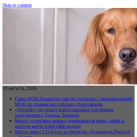
Skip to content
10 августа, 2026
Глава НОК Норвегии: мы не согласны с рекомендацией
МОК по правам российских спортсменов
«Детройт» не может найти вариант для обмена
нападающего Дилана Ларкина
Месси установил рекорд чемпионатов мира, забив в
шестом матче плей‑офф подряд
Месси забил 125-й гол за сборную. До рекорда Роналду