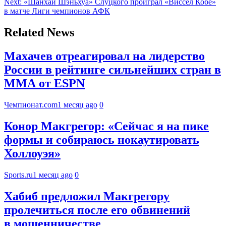
Next:
«Шанхай Шэньхуа» Слуцкого проиграл «Виссел Кобе»
в матче Лиги чемпионов АФК
Related News
Махачев отреагировал на лидерство
России в рейтинге сильнейших стран в
ММА от ESPN
Чемпионат.com
1 месяц ago
0
Конор Макгрегор: «Сейчас я на пике
формы и собираюсь нокаутировать
Холлоуэя»
Sports.ru
1 месяц ago
0
Хабиб предложил Макгрегору
пролечиться после его обвинений
в мошенничестве