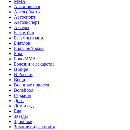
MMA
Автоновости
Автособытия
Автоспорт
Автоэксперт
Актеры
Баскетбол
Безумный мир
Биатлон
Биатлон/Лыжи
Бокс
Бокс/MMA
Болезни и лекарства
В мире
В России
Вещи
Военные новости
Волейбол
Гаджеты
Дети
Дом и сад
Еда
Звёзды
Здоровье
Зимние виды спорта