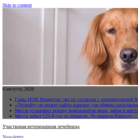
Skip to content
6 августа, 2026
Глава НОК Норвегии: мы не согласны с рекомендацией 
«Детройт» не может найти вариант для обмена нападаю
Месси установил рекорд чемпионатов мира, забив в шест
Месси забил 125-й гол за сборную. До рекорда Роналду – 
Участковая ветеринарная лечебница
Newsletter