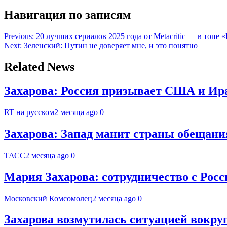
Навигация по записям
Previous:
20 лучших сериалов 2025 года от Metacritic — в топе
Next:
Зеленский: Путин не доверяет мне, и это понятно
Related News
Захарова: Россия призывает США и Ир
RT на русском
2 месяца ago
0
Захарова: Запад манит страны обещан
ТАСС
2 месяца ago
0
Мария Захарова: сотрудничество с Рос
Московский Комсомолец
2 месяца ago
0
Захарова возмутилась ситуацией вокру