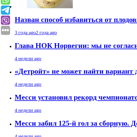
Назван способ избавиться от плодо
3 года ago
2 года ago
Глава НОК Норвегии: мы не соглас
4 недели ago
«Детройт» не может найти вариант
4 недели ago
Месси установил рекорд чемпионато
4 недели ago
Месси забил 125-й гол за сборную. Д
4 недели ago