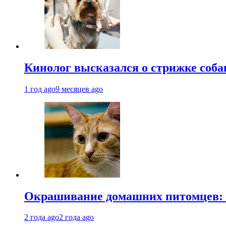
Кинолог высказался о стрижке соба
1 год ago
9 месяцев ago
Окрашивание домашних питомцев: к
2 года ago
2 года ago