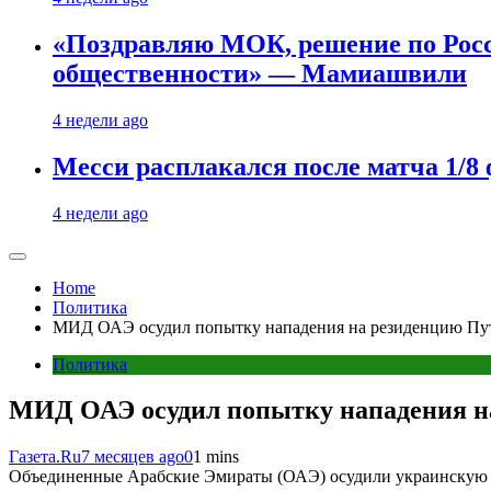
«Поздравляю МОК, решение по Рос
общественности» — Мамиашвили
4 недели ago
Месси расплакался после матча 1/
4 недели ago
Home
Политика
МИД ОАЭ осудил попытку нападения на резиденцию Пу
Политика
МИД ОАЭ осудил попытку нападения н
Газета.Ru
7 месяцев ago
0
1 mins
Объединенные Арабские Эмираты (ОАЭ) осудили украинскую а