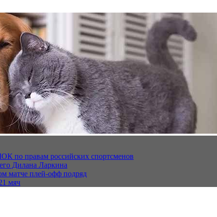
МОК по правам российских спортсменов
щего Дилана Ларкина
ом матче плей‑офф подряд
21 мяч