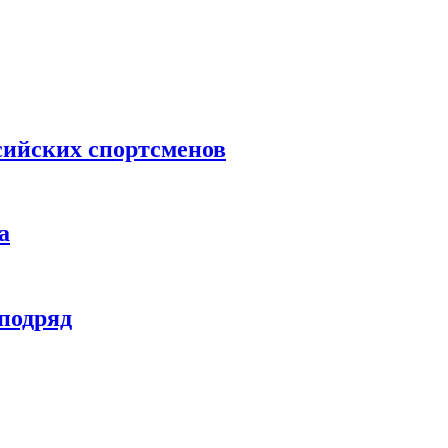
сийских спортсменов
а
 подряд