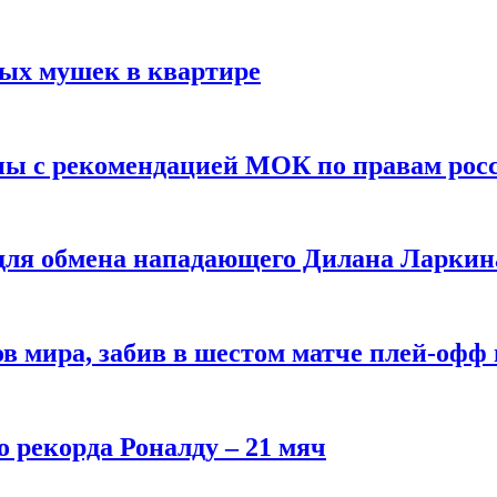
вых мушек в квартире
ны с рекомендацией МОК по правам рос
 для обмена нападающего Дилана Ларкин
в мира, забив в шестом матче плей‑офф
о рекорда Роналду – 21 мяч