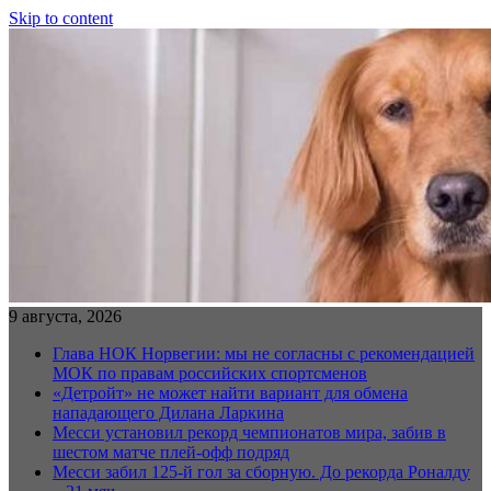
Skip to content
9 августа, 2026
Глава НОК Норвегии: мы не согласны с рекомендацией
МОК по правам российских спортсменов
«Детройт» не может найти вариант для обмена
нападающего Дилана Ларкина
Месси установил рекорд чемпионатов мира, забив в
шестом матче плей‑офф подряд
Месси забил 125-й гол за сборную. До рекорда Роналду